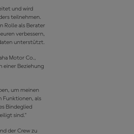
itet und wird
ders teilnehmen.
 Rolle als Berater
ieuren verbessern,
aten unterstützt.
aha Motor Co.,
 in einer Beziehung
haben, um meinen
n Funktionen, als
ges Bindeglied
ligt sind."
und der Crew zu