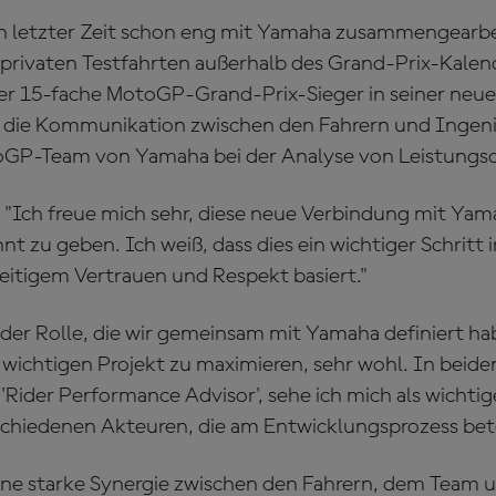
 in letzter Zeit schon eng mit Yamaha zusammengearbe
 privaten Testfahrten außerhalb des Grand-Prix-Kalen
 15-fache MotoGP-Grand-Prix-Sieger in seiner neuen
g die Kommunikation zwischen den Fahrern und Ingen
oGP-Team von Yamaha bei der Analyse von Leistungsd
:
"Ich freue mich sehr, diese neue Verbindung mit Yam
annt zu geben. Ich weiß, dass dies ein wichtiger Schritt
seitigem Vertrauen und Respekt basiert."
n der Rolle, die wir gemeinsam mit Yamaha definiert 
 wichtigen Projekt zu maximieren, sehr wohl. In beide
 'Rider Performance Advisor', sehe ich mich als wichti
chiedenen Akteuren, die am Entwicklungsprozess betei
, eine starke Synergie zwischen den Fahrern, dem Team 