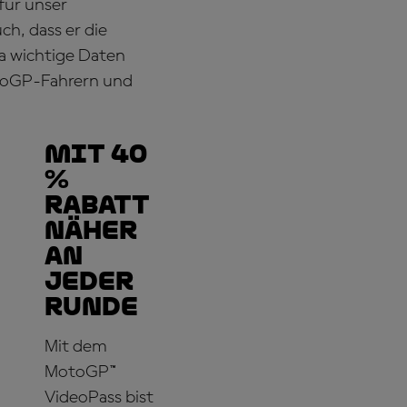
 für unser
h, dass er die
a wichtige Daten
otoGP-Fahrern und
Mit 40
%
Rabatt
näher
an
jeder
Runde
Mit dem
MotoGP™
VideoPass bist