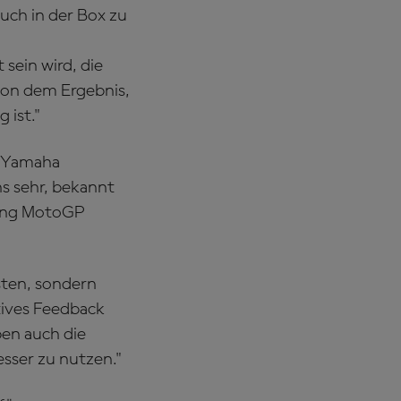
uch in der Box zu
 sein wird, die
von dem Ergebnis,
 ist."
 Yamaha
ns sehr, bekannt
cing MotoGP
sten, sondern
tives Feedback
ben auch die
sser zu nutzen."