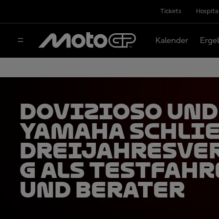
Tickets
Hospita
Kalender
Erge
Dovizioso und
Yamaha schli
Dreijahresve
g als Testfahr
und Berater