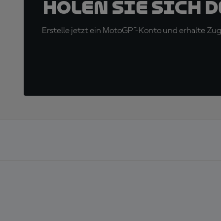
Holen Sie sich 
Erstelle jetzt ein MotoGP™-Konto und erhalte Z