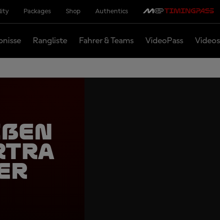
lity
Packages
Shop
Authentics
bnisse
Rangliste
Fahrer & Teams
VideoPass
Videos
eßen
rtra
er