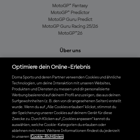
MotoGP™ Fantasy
MotoGP™ Predictor
MotoGP Guru Predict
MotoGP Guru Racing 25/26
MotoGP™26
Über uns
MotoGP Group
Optimiere dein Online-Erlebnis
Cookie-Richtlinien
Geschäftsbedingungen
Dorna Sports und deren Partner verwenden Cookies und ähnliche
Datenschutzrichtlinien
Technologien, um deine Interaktion mit unseren Websites,
Produkten und Diensten zu messen und dir personalisierte
Kaufrichtlinie
Werbung basierend auf deinem Profil anzuzeigen, das aus deinen
Surfgewohnheiten (z. B. den von dir angesehenen Seiten) erstellt
wurde. Wenn du auf „Alle Cookies erlauben“ klickst, stimmst du
der Speicherung unserer Cookies auf deinem Gerät für diese
Die offizielle MotoGP™ App herunterladen
Zwecke zu. Durch Klicken auf „Cookies anpassen“ kannst du
auswählen, welche Cookie-Kategorien du erlauben oder
ablehnen möchtest. Weitere Informationen findest du jederzeit
in unseren
Cookie-Richtlinien