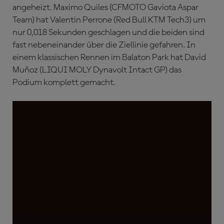
angeheizt. Maximo Quiles (CFMOTO Gaviota Aspar
Team) hat Valentin Perrone (Red Bull KTM Tech3) um
nur 0,018 Sekunden geschlagen und die beiden sind
fast nebeneinander über die Ziellinie gefahren. In
einem klassischen Rennen im Balaton Park hat David
Muñoz (LIQUI MOLY Dynavolt Intact GP) das
Podium komplett gemacht.