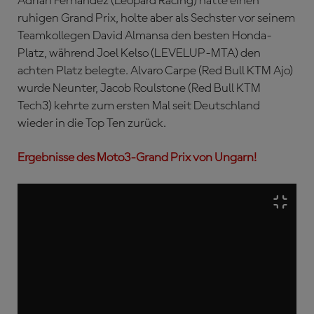
Adrian Fernandez (Leopard Racing) hatte einen
ruhigen Grand Prix, holte aber als Sechster vor seinem
Teamkollegen David Almansa den besten Honda-
Platz, während Joel Kelso (LEVELUP-MTA) den
achten Platz belegte. Alvaro Carpe (Red Bull KTM Ajo)
wurde Neunter, Jacob Roulstone (Red Bull KTM
Tech3) kehrte zum ersten Mal seit Deutschland
wieder in die Top Ten zurück.
Ergebnisse des Moto3-Grand Prix von Ungarn!