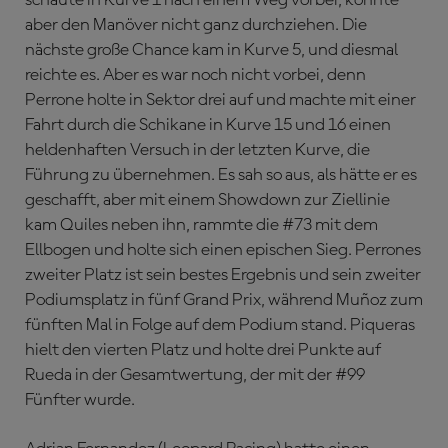
aber den Manöver nicht ganz durchziehen. Die
nächste große Chance kam in Kurve 5, und diesmal
reichte es. Aber es war noch nicht vorbei, denn
Perrone holte in Sektor drei auf und machte mit einer
Fahrt durch die Schikane in Kurve 15 und 16 einen
heldenhaften Versuch in der letzten Kurve, die
Führung zu übernehmen. Es sah so aus, als hätte er es
geschafft, aber mit einem Showdown zur Ziellinie
kam Quiles neben ihn, rammte die #73 mit dem
Ellbogen und holte sich einen epischen Sieg. Perrones
zweiter Platz ist sein bestes Ergebnis und sein zweiter
Podiumsplatz in fünf Grand Prix, während Muñoz zum
fünften Mal in Folge auf dem Podium stand. Piqueras
hielt den vierten Platz und holte drei Punkte auf
Rueda in der Gesamtwertung, der mit der #99
Fünfter wurde.