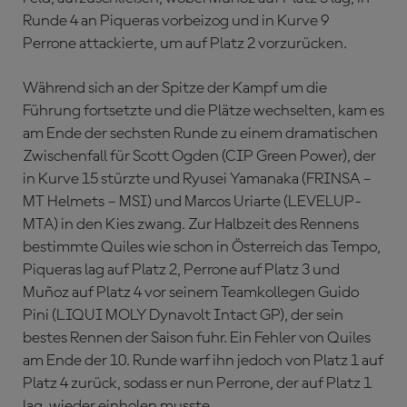
Runde 4 an Piqueras vorbeizog und in Kurve 9
Perrone attackierte, um auf Platz 2 vorzurücken.
Während sich an der Spitze der Kampf um die
Führung fortsetzte und die Plätze wechselten, kam es
am Ende der sechsten Runde zu einem dramatischen
Zwischenfall für Scott Ogden (CIP Green Power), der
in Kurve 15 stürzte und Ryusei Yamanaka (FRINSA –
MT Helmets – MSI) und Marcos Uriarte (LEVELUP-
MTA) in den Kies zwang. Zur Halbzeit des Rennens
bestimmte Quiles wie schon in Österreich das Tempo,
Piqueras lag auf Platz 2, Perrone auf Platz 3 und
Muñoz auf Platz 4 vor seinem Teamkollegen Guido
Pini (LIQUI MOLY Dynavolt Intact GP), der sein
bestes Rennen der Saison fuhr. Ein Fehler von Quiles
am Ende der 10. Runde warf ihn jedoch von Platz 1 auf
Platz 4 zurück, sodass er nun Perrone, der auf Platz 1
lag, wieder einholen musste.