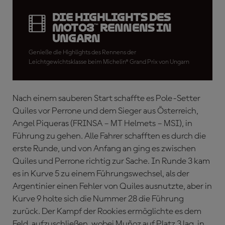
Die Highlights des
Moto3™ Rennens in
Ungarn
Genieße die Highlights des Rennens der
Leichtgewichtsklasse beim Michelin® Grand Prix von Ungarn
Nach einem sauberen Start schaffte es Pole-Setter
Quiles vor Perrone und dem Sieger aus Österreich,
Angel Piqueras (FRINSA – MT Helmets – MSI), in
Führung zu gehen. Alle Fahrer schafften es durch die
erste Runde, und von Anfang an ging es zwischen
Quiles und Perrone richtig zur Sache. In Runde 3 kam
es in Kurve 5 zu einem Führungswechsel, als der
Argentinier einen Fehler von Quiles ausnutzte, aber in
Kurve 9 holte sich die Nummer 28 die Führung
zurück. Der Kampf der Rookies ermöglichte es dem
Feld, aufzuschließen, wobei Muñoz auf Platz 3 lag, in