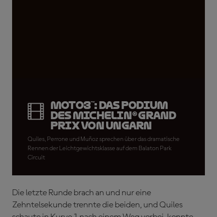
Moto3™: Das Podium
des Michelin® Grand
Prix von Ungarn
Quiles, Perrone und Muñoz sprechen über das dramatische
Rennen der Leichtgewichtsklasse auf dem Balaton Park
Circuit
Die letzte Runde brach an und nur eine
Zehntelsekunde trennte die beiden, und Quiles
schaute in Kurve 1 nach einem Weg vorbei, konnte