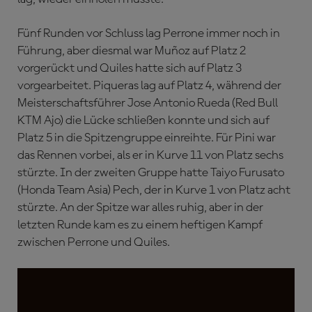
Fünf Runden vor Schluss lag Perrone immer noch in
Führung, aber diesmal war Muñoz auf Platz 2
vorgerückt und Quiles hatte sich auf Platz 3
vorgearbeitet. Piqueras lag auf Platz 4, während der
Meisterschaftsführer Jose Antonio Rueda (Red Bull
KTM Ajo) die Lücke schließen konnte und sich auf
Platz 5 in die Spitzengruppe einreihte. Für Pini war
das Rennen vorbei, als er in Kurve 11 von Platz sechs
stürzte. In der zweiten Gruppe hatte Taiyo Furusato
(Honda Team Asia) Pech, der in Kurve 1 von Platz acht
stürzte. An der Spitze war alles ruhig, aber in der
letzten Runde kam es zu einem heftigen Kampf
zwischen Perrone und Quiles.