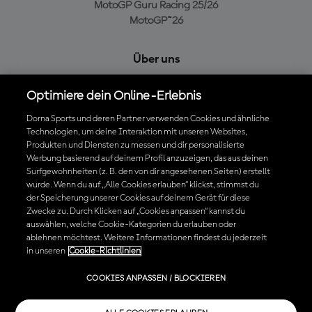
MotoGP Guru Racing 25/26
MotoGP™26
Über uns
MotoGP Group
Optimiere dein Online-Erlebnis
Cookie-Richtlinien
Geschäftsbedingungen
Dorna Sports und deren Partner verwenden Cookies und ähnliche
Datenschutzrichtlinien
Technologien, um deine Interaktion mit unseren Websites,
Produkten und Diensten zu messen und dir personalisierte
Kaufrichtlinie
Werbung basierend auf deinem Profil anzuzeigen, das aus deinen
Surfgewohnheiten (z. B. den von dir angesehenen Seiten) erstellt
wurde. Wenn du auf „Alle Cookies erlauben“ klickst, stimmst du
der Speicherung unserer Cookies auf deinem Gerät für diese
Die offizielle MotoGP™ App herunterladen
Zwecke zu. Durch Klicken auf „Cookies anpassen“ kannst du
auswählen, welche Cookie-Kategorien du erlauben oder
ablehnen möchtest. Weitere Informationen findest du jederzeit
in unseren
Cookie-Richtlinien
© 2026 MotoGP Sports Entertainment Group. Alle Rechte vorbehalten.
COOKIES ANPASSEN / BLOCKIEREN
Alle Handelsmarken sind Eigentum der jeweiligen Besitzer.