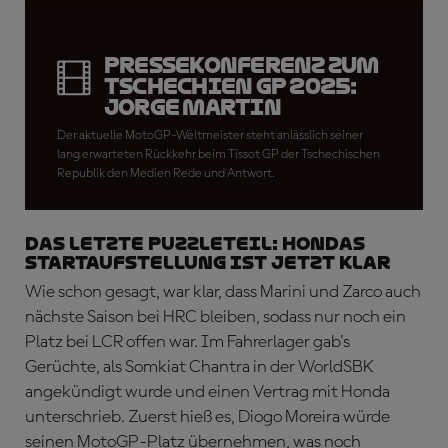
Pressekonferenz zum
Tschechien GP 2025:
Jorge Martin
Der aktuelle MotoGP-Weltmeister steht anlässlich seiner
lang erwarteten Rückkehr beim Tissot GP der Tschechischen
Republik den Medien Rede und Antwort.
DAS LETZTE PUZZLETEIL: Hondas
Startaufstellung ist jetzt klar
Wie schon gesagt, war klar, dass Marini und Zarco auch
nächste Saison bei HRC bleiben, sodass nur noch ein
Platz bei LCR offen war. Im Fahrerlager gab's
Gerüchte, als Somkiat Chantra in der WorldSBK
angekündigt wurde und einen Vertrag mit Honda
unterschrieb. Zuerst hieß es, Diogo Moreira würde
seinen MotoGP-Platz übernehmen, was noch