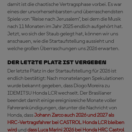
damit ist die chaotische Vertragsphase vorbei. Es war
eines der unvorhersehbarsten und überraschendsten
Spiele von "Reise nach Jerusalem", bei dem die Musik
nach 11 Monaten im Jahr 2025 endlich aufgehört hat.
Jetzt, wo sich der Staub gelegt hat, können wir uns
anschauen, wie die Startaufstellung aussieht und
welche großen Überraschungen uns 2026 erwarten.
Der letzte Platz ist vergeben
Der letzte Platz in der Startaufstellung für 2026 ist
endlich bestätigt: Nach monatelangen Spekulationen
wurde bekannt gegeben, dass Diogo Moreira zu
IDEMITSU Honda LCR wechselt. Der Brasilianer
beendet damit einige ereignisreiche Monate voller
Fahrerankündigungen, darunter die Nachricht von
Honda, dass
Johann Zarco auch 2026 und 2027 als
HRC-Vertragsfahrer bei CASTROL Honda LCR bleiben
wird
und
dass Luca Marini 2026 bei Honda HRC Castrol