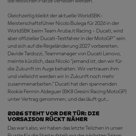
die restlichen Plätze verteilen werden.
Gleichzeitig bleibt der aktuelle WorldSBK-
Meisterschaftsführer Nicolo Bulega für 2026 in der
WorldSBK beim Team Aruba.it Racing – Ducati, wird
aber offizieller Ducati-Testfahrer in der MotoGP™ sein
und sich auf die Regeländerung 2027 vorbereiten.
Davide Tardozzi, Teammanager von Ducati Lenovo,
meinte kürzlich, dass Nicolo "jemand ist, den wir für
die Zukunft im Auge behalten. Wir vertrauen ihm
und vielleicht werden wir in Zukunft noch mehr
zusammenarbeiten." Ducati hat den spannenden
Rookie Fermin Aldeguer (BK8 Gresini Racing MotoGP)
unter Vertrag genommen, und das läuft gut...
2026 steht vor der Tür: Die
Vorsaison rückt näher
Das war's also, wir haben das letzte Teilchen in unser
Puzzle für die Startaufstellung der nächsten Saison