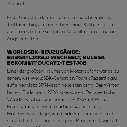
Zukunft.
Erste Gerüchte deuten auf eine mögliche Rolle als
Testfahrer hin, aber ein Fahrer seines Kalibers dürfte
auf großes Interesse stoßen. Das sollte man genau im
Auge behalten.
WorldSBK-NEUZUGÄNGE:
Razgatlioglu wechselt, Bulega
bekommt Ducati-Testjob
Einer der größten Träume von Motorradfans war es, zu
sehen, was WorldSBK-Sensation Toprak Razgatlioglu
auf einer MotoGP™-Maschine leisten kann. Das Warten
hat ein Ende, denn 2026 ist es soweit. Der zweifache
WorldSBK-Champion kommt
endlich
mit Prima
Pramac Yamaha für die nächste Saison in das
MotoGP-Fahrerlager, was beide Paddocks in Aufruhr
versetzt hat, da nun die Frage im Raum steht, wie sich