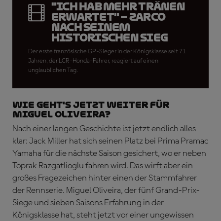
"Ich hab mehr Tränen
erwartet" – Zarco
nach seinem
historischen Sieg
Der erste französische GP-Sieger in der Königsklasse seit 71
Jahren, der LCR-Honda-Fahrer, reagiert auf einen
unglaublichen Tag.
Wie geht's jetzt weiter für
Miguel Oliveira?
Nach einer langen Geschichte ist jetzt endlich alles
klar: Jack Miller hat sich seinen Platz bei Prima Pramac
Yamaha für die nächste Saison gesichert, wo er neben
Toprak Razgatlioglu fahren wird. Das wirft aber ein
großes Fragezeichen hinter einen der Stammfahrer
der Rennserie. Miguel Oliveira, der fünf Grand-Prix-
Siege und sieben Saisons Erfahrung in der
Königsklasse hat, steht jetzt vor einer ungewissen