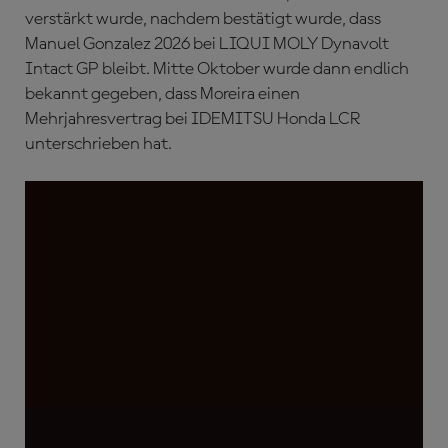
verstärkt wurde, nachdem bestätigt wurde, dass
Manuel Gonzalez 2026 bei LIQUI MOLY Dynavolt
Intact GP bleibt. Mitte Oktober wurde dann endlich
bekannt gegeben, dass Moreira einen
Mehrjahresvertrag bei IDEMITSU Honda LCR
unterschrieben hat.