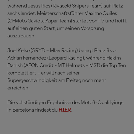
während Jesus Rios (Rivacold Snipers Team) auf Platz
sechs landet. Meisterschaftsführer Maximo Quiles
(CFMoto Gaviota Aspar Team) startet von P7 und hofft
auf einen guten Start, um seinen Vorsprung
auszubauen.
Joel Kelso (GRYD – Mlav Racing) belegt Platz 8 vor
Adrian Fernandez (Leopard Racing), während Hakim
Danish (AEON Credit - MT Helmets – MSI) die Top Ten
komplettiert – er will nach seiner
Supergeschwindigkeit am Freitag noch mehr
erreichen.
Die vollständigen Ergebnisse des Moto3-Qualifyings
in Barcelona findest du
HIER
.