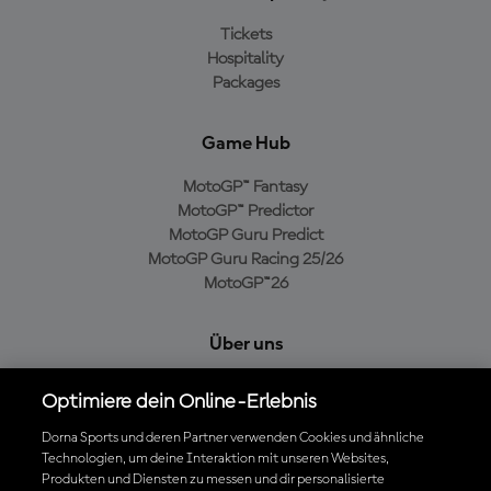
Tickets
Hospitality
Packages
Game Hub
MotoGP™ Fantasy
MotoGP™ Predictor
MotoGP Guru Predict
MotoGP Guru Racing 25/26
MotoGP™26
Über uns
MotoGP Group
Optimiere dein Online-Erlebnis
Cookie-Richtlinien
Geschäftsbedingungen
Dorna Sports und deren Partner verwenden Cookies und ähnliche
Datenschutzrichtlinien
Technologien, um deine Interaktion mit unseren Websites,
Produkten und Diensten zu messen und dir personalisierte
Kaufrichtlinie