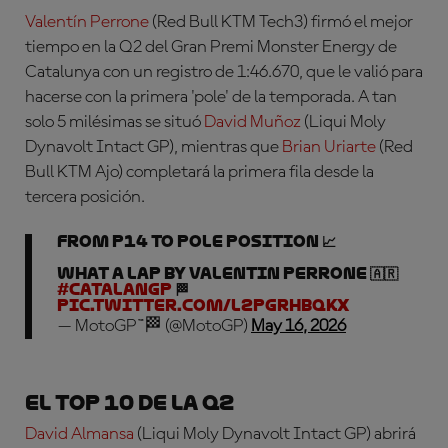
Valentín Perrone
(Red Bull KTM Tech3)
firmó el mejor
tiempo en la Q2 del Gran Premi Monster Energy de
Catalunya con un registro de 1:46.670, que le valió para
hacerse con la primera 'pole' de la temporada. A tan
solo 5 milésimas se situó
David Muñoz
(Liqui Moly
Dynavolt Intact GP), mientras que
Brian Uriarte
(Red
Bull KTM Ajo)
completará la primera fila desde la
tercera posición.
From P14 to POLE POSITION 📈
What a lap by Valentin Perrone 🇦🇷
#CatalanGP
🏁
pic.twitter.com/l2PgrHBqkX
— MotoGP™🏁 (@MotoGP)
May 16, 2026
El Top 10 de la Q2
David Almansa
(Liqui Moly Dynavolt Intact GP)
abrirá