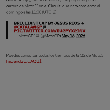
carrera de Moto3™ en el Circuit, que dará comienzo el
domingo a las 11:00 (UTC+2).
Brilliant lap by Jesus Rios 🔥
#CatalanGP
🏁
pic.twitter.com/bU2PYx2INV
— MotoGP™🏁 (@MotoGP)
May 16, 2026
Puedes consultar todos los tiempos de la Q2 de Moto3
haciendo clic AQUÍ
.