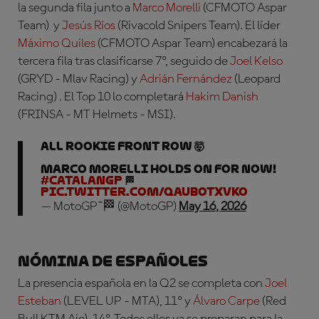
la segunda fila junto a
Marco Morelli
(CFMOTO Aspar
Team)
y
Jesús Ríos
(Rivacold Snipers Team)
. El líder
Máximo Quiles
(CFMOTO Aspar Team)
encabezará la
tercera fila tras clasificarse 7º, seguido de
Joel Kelso
(GRYD - Mlav Racing)
y
Adrián Fernández
(Leopard
Racing)
. El Top 10 lo completará
Hakim Danish
(FRINSA - MT Helmets - MSI)
.
ALL ROOKIE FRONT ROW 🤯
Marco Morelli holds on for now!
#CatalanGP
🏁
pic.twitter.com/qAUbOtXVkO
— MotoGP™🏁 (@MotoGP)
May 16, 2026
Nómina de españoles
La presencia española en la Q2 se completa con
Joel
Esteban
(LEVEL UP - MTA), 11º y
Álvaro Carpe
(Red
Bull KTM Ajo), 14º
. Todos ellos ya se preparan para la