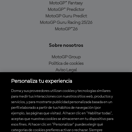
MotoGP™ Fantasy
MotoGP™ Predictor
MotoGP Guru Predict
MotoGP Guru Racing 25/26
MotoGP™26
Sobre nosotros
MotoGP Group
Política de cookies
Aviso Legal
Política de privacidad
Personaliza tu experiencia
Política de compra
Dorna y sus proveedores utilizan cookies y tecnologías similares
para medir tus interacciones con nuestros sitios web, productos y
servicios, y para mostrarte publicidad personalizada basada en un
Descarga la aplicación oficial de MotoGP™
perfil elaborado a partir de tus hábitos de navegación (por
ejemplo, las páginas que visitas). Al hacer clic en "Habilitar todas",
aceptas que nuestras cookies se almacenen en tu dispositivo para
esos fines. Al hacer clic en "Personalizar" puedes elegir qué
categorías de cookies prefieres activar o rechazar. Siempre