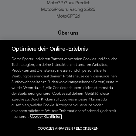
MotoGP Guru Predict
MotoGP Guru Racing 25/26
MotoGP™26
Über uns
MotoGP Group
Optimiere dein Online-Erlebnis
Cookie-Richtlinien
Geschäftsbedingungen
Dorna Sports und deren Partner verwenden Cookies und ähnliche
Datenschutzrichtlinien
Technologien, um deine Interaktion mit unseren Websites,
Produkten und Diensten zu messen und dir personalisierte
Kaufrichtlinie
Werbung basierend auf deinem Profil anzuzeigen, das aus deinen
Surfgewohnheiten (z. B. den von dir angesehenen Seiten) erstellt
wurde. Wenn du auf „Alle Cookies erlauben“ klickst, stimmst du
der Speicherung unserer Cookies auf deinem Gerät für diese
Die offizielle MotoGP™ App herunterladen
Zwecke zu. Durch Klicken auf „Cookies anpassen“ kannst du
auswählen, welche Cookie-Kategorien du erlauben oder
ablehnen möchtest. Weitere Informationen findest du jederzeit
in unseren
Cookie-Richtlinien
© 2026 MotoGP Sports Entertainment Group. Alle Rechte vorbehalten.
COOKIES ANPASSEN / BLOCKIEREN
Alle Handelsmarken sind Eigentum der jeweiligen Besitzer.