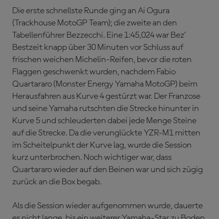
Die erste schnellste Runde ging an Ai Ogura
(Trackhouse MotoGP Team); die zweite an den
Tabellenführer Bezzecchi. Eine 1:45,024 war Bez’
Bestzeit knapp über 30 Minuten vor Schluss auf
frischen weichen Michelin-Reifen, bevor die roten
Flaggen geschwenkt wurden, nachdem Fabio
Quartararo (Monster Energy Yamaha MotoGP) beim
Herausfahren aus Kurve 4 gestürzt war. Der Franzose
und seine Yamaha rutschten die Strecke hinunter in
Kurve 5 und schleuderten dabei jede Menge Steine
auf die Strecke. Da die verunglückte YZR-M1 mitten
im Scheitelpunkt der Kurve lag, wurde die Session
kurz unterbrochen. Noch wichtiger war, dass
Quartararo wieder auf den Beinen war und sich zügig
zurück an die Box begab.
Als die Session wieder aufgenommen wurde, dauerte
es nicht lange, bis ein weiterer Yamaha-Star zu Boden