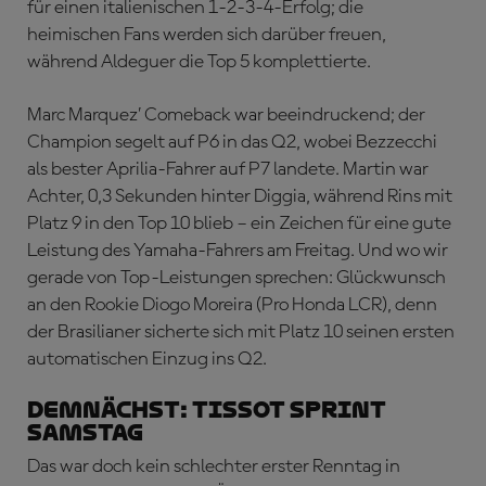
für einen italienischen 1-2-3-4-Erfolg; die
heimischen Fans werden sich darüber freuen,
während Aldeguer die Top 5 komplettierte.
Marc Marquez’ Comeback war beeindruckend; der
Champion segelt auf P6 in das Q2, wobei Bezzecchi
als bester Aprilia-Fahrer auf P7 landete. Martin war
Achter, 0,3 Sekunden hinter Diggia, während Rins mit
Platz 9 in den Top 10 blieb – ein Zeichen für eine gute
Leistung des Yamaha-Fahrers am Freitag. Und wo wir
gerade von Top-Leistungen sprechen: Glückwunsch
an den Rookie Diogo Moreira (Pro Honda LCR), denn
der Brasilianer sicherte sich mit Platz 10 seinen ersten
automatischen Einzug ins Q2.
DEMNÄCHST: TISSOT SPRINT
SAMSTAG
Das war doch kein schlechter erster Renntag in