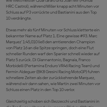
wie Weltmeister Quartararo und Joan Mir (Honda
HRC Castrol), während Miller knapp acht Minuten vor
Schluss auf P3 vorrückte und Bastianini aus den Top
10 verdrängte.
Etwas mehr als fünf Minuten vor Schluss kletterte ein
bekannter Name auf Platz 1. Eine gewisse #93. Marc
Marquez’ 1:45,010 ließ den amtierenden Champion
von Platz 16 an die Spitze springen, doch eine Flut
schneller Runden warf den Spanier schnell wieder auf
Platz 5 zurück. Di Giannantonio, Bagnaia, Franco
Morbidelli (Pertamina Enduro VR46 Racing Team) und
Fermin Aldeguer (BK8 Gresini Racing MotoGP) fuhren
schnellere Zeiten als der zurückkehrende Marquez,
während wir dann sahen, wie Martin zwei Minuten vor
Schluss einen Platz in den Top 10 verlor.
Gleichzeitig schoben sich Bezzecchi und Bastianini in