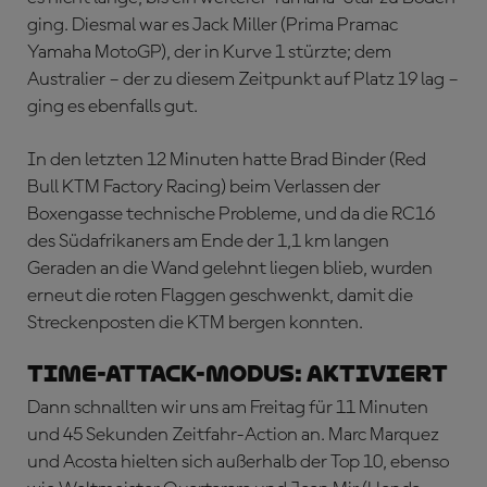
ging. Diesmal war es Jack Miller (Prima Pramac
Yamaha MotoGP), der in Kurve 1 stürzte; dem
Australier – der zu diesem Zeitpunkt auf Platz 19 lag –
ging es ebenfalls gut.
In den letzten 12 Minuten hatte Brad Binder (Red
Bull KTM Factory Racing) beim Verlassen der
Boxengasse technische Probleme, und da die RC16
des Südafrikaners am Ende der 1,1 km langen
Geraden an die Wand gelehnt liegen blieb, wurden
erneut die roten Flaggen geschwenkt, damit die
Streckenposten die KTM bergen konnten.
TIME-ATTACK-MODUS: AKTIVIERT
Dann schnallten wir uns am Freitag für 11 Minuten
und 45 Sekunden Zeitfahr-Action an. Marc Marquez
und Acosta hielten sich außerhalb der Top 10, ebenso