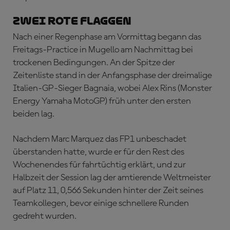
ZWEI ROTE FLAGGEN
Nach einer Regenphase am Vormittag begann das
Freitags-Practice in Mugello am Nachmittag bei
trockenen Bedingungen. An der Spitze der
Zeitenliste stand in der Anfangsphase der dreimalige
Italien-GP-Sieger Bagnaia, wobei Alex Rins (Monster
Energy Yamaha MotoGP) früh unter den ersten
beiden lag.
Nachdem Marc Marquez das FP1 unbeschadet
überstanden hatte, wurde er für den Rest des
Wochenendes für fahrtüchtig erklärt, und zur
Halbzeit der Session lag der amtierende Weltmeister
auf Platz 11, 0,566 Sekunden hinter der Zeit seines
Teamkollegen, bevor einige schnellere Runden
gedreht wurden.