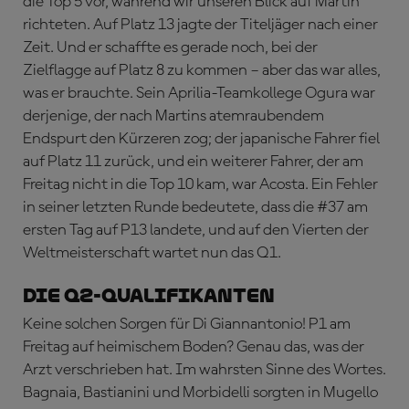
die Top 5 vor, während wir unseren Blick auf Martin
richteten. Auf Platz 13 jagte der Titeljäger nach einer
Zeit. Und er schaffte es gerade noch, bei der
Zielflagge auf Platz 8 zu kommen – aber das war alles,
was er brauchte. Sein Aprilia-Teamkollege Ogura war
derjenige, der nach Martins atemraubendem
Endspurt den Kürzeren zog; der japanische Fahrer fiel
auf Platz 11 zurück, und ein weiterer Fahrer, der am
Freitag nicht in die Top 10 kam, war Acosta. Ein Fehler
in seiner letzten Runde bedeutete, dass die #37 am
ersten Tag auf P13 landete, und auf den Vierten der
Weltmeisterschaft wartet nun das Q1.
DIE Q2-QUALIFIKANTEN
Keine solchen Sorgen für Di Giannantonio! P1 am
Freitag auf heimischem Boden? Genau das, was der
Arzt verschrieben hat. Im wahrsten Sinne des Wortes.
Bagnaia, Bastianini und Morbidelli sorgten in Mugello