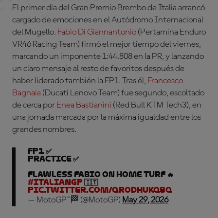
El primer día del Gran Premio Brembo de Italia arrancó
cargado de emociones en el Autódromo Internacional
del Mugello.
Fabio Di Giannantonio
(Pertamina Enduro
VR46 Racing Team)
firmó el mejor tiempo del viernes,
marcando un imponente 1:44.808 en la PR, y lanzando
un claro mensaje al resto de favoritos después de
haber liderado también la FP1. Tras él,
Francesco
Bagnaia
(Ducati Lenovo Team)
fue segundo, escoltado
de cerca por
Enea Bastianini
(Red Bull KTM Tech3)
, en
una jornada marcada por la máxima igualdad entre los
grandes nombres.
FP1 ✅
Practice ✅
Flawless Fabio on home turf 🔥
#ItalianGP
🇮🇹
pic.twitter.com/QrOdhUkq8Q
— MotoGP™🏁 (@MotoGP)
May 29, 2026