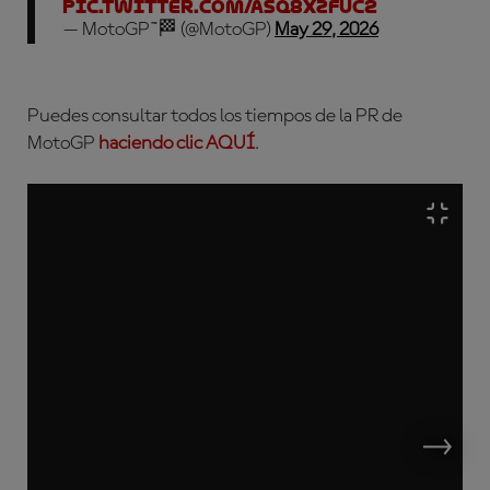
pic.twitter.com/AsQ8xzfUc2
— MotoGP™🏁 (@MotoGP)
May 29, 2026
Puedes consultar todos los tiempos de la PR de
MotoGP
haciendo clic AQUÍ
.