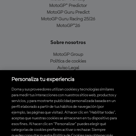
MotoGP™ Predictor
MotoGP Guru Predict
MotoGP Guru Racing 25/26
MotoGP™26
Sobre nosotros
MotoGP Group
Política de cookies
Aviso Legal
Política de privacidad
Personaliza tu experiencia
Política de compra
Dorna y sus proveedores utilizan cookies y tecnologías similares
para medir tus interacciones con nuestros sitios web, productos y
servicios, y para mostrarte publicidad personalizada basada en un
Descarga la aplicación oficial de MotoGP™
perfil elaborado a partir de tus hábitos de navegación (por
ejemplo, las páginas que visitas). Al hacer clic en "Habilitar todas",
aceptas que nuestras cookies se almacenen en tu dispositivo para
esos fines. Al hacer clic en "Personalizar" puedes elegir qué
categorías de cookies prefieres activar o rechazar. Siempre
puedes consultar nuestra Política de Cookies para obtener más