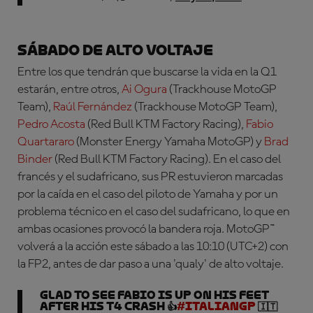
Sábado de alto voltaje
Entre los que tendrán que buscarse la vida en la Q1
estarán, entre otros,
Ai Ogura
(Trackhouse MotoGP
Team),
Raúl Fernández
(Trackhouse MotoGP Team),
Pedro Acosta
(Red Bull KTM Factory Racing),
Fabio
Quartararo
(Monster Energy Yamaha MotoGP) y
Brad
Binder
(Red Bull KTM Factory Racing).
En el caso del
francés y el sudafricano, sus PR estuvieron marcadas
por la caída en el caso del piloto de Yamaha y por un
problema técnico en el caso del sudafricano, lo que en
ambas ocasiones provocó la bandera roja.
MotoGP™
volverá a la acción este sábado a las 10:10 (UTC+2) con
la FP2, antes de dar paso a una 'qualy' de alto voltaje.
Glad to see Fabio is up on his feet
after his T4 crash 👍
#ItalianGP
🇮🇹