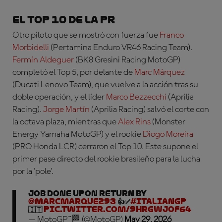
El Top 10 de la PR
Otro piloto que se mostró con fuerza fue
Franco
Morbidelli
(Pertamina Enduro VR46 Racing Team)
.
Fermín Aldeguer
(BK8 Gresini Racing MotoGP)
completó el Top 5, por delante de
Marc Márquez
(Ducati Lenovo Team)
, que vuelve a la acción tras su
doble operación, y el líder
Marco Bezzecchi
(Aprilia
Racing)
.
Jorge Martín
(Aprilia Racing)
salvó el corte con
la octava plaza, mientras que
Alex Rins
(Monster
Energy Yamaha MotoGP)
y el rookie
Diogo Moreira
(PRO Honda LCR)
cerraron el Top 10. Este supone el
primer pase directo del rookie brasileño para la lucha
por la 'pole'.
Job done upon return by
@marcmarquez93
👍✅
#ItalianGP
🇮🇹
pic.twitter.com/9hRgwJOf64
— MotoGP™🏁 (@MotoGP)
May 29, 2026