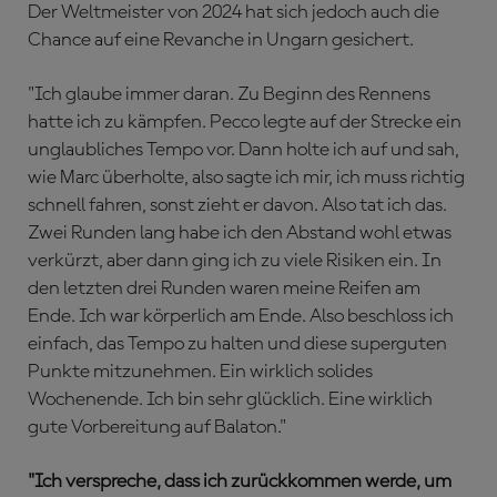
Der Weltmeister von 2024 hat sich jedoch auch die
Chance auf eine Revanche in Ungarn gesichert.
"Ich glaube immer daran. Zu Beginn des Rennens
hatte ich zu kämpfen. Pecco legte auf der Strecke ein
unglaubliches Tempo vor. Dann holte ich auf und sah,
wie Marc überholte, also sagte ich mir, ich muss richtig
schnell fahren, sonst zieht er davon. Also tat ich das.
Zwei Runden lang habe ich den Abstand wohl etwas
verkürzt, aber dann ging ich zu viele Risiken ein. In
den letzten drei Runden waren meine Reifen am
Ende. Ich war körperlich am Ende. Also beschloss ich
einfach, das Tempo zu halten und diese superguten
Punkte mitzunehmen. Ein wirklich solides
Wochenende. Ich bin sehr glücklich. Eine wirklich
gute Vorbereitung auf Balaton."
"Ich verspreche, dass ich zurückkommen werde, um