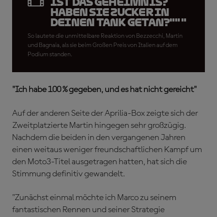
ist das Geheimnis?
Haben sie Zucker in
deinen Tank getan?"" "
So lautete die unmittelbare Reaktion von Bezzecchi, Martin
und Bagnaia, als sie beim Großen Preis von Italien auf dem
Podium standen.
"Ich habe 100 % gegeben, und es hat nicht gereicht"
Auf der anderen Seite der Aprilia-Box zeigte sich der
Zweitplatzierte Martin hingegen sehr großzügig.
Nachdem die beiden in den vergangenen Jahren
einen weitaus weniger freundschaftlichen Kampf um
den Moto3-Titel ausgetragen hatten, hat sich die
Stimmung definitiv gewandelt.
"Zunächst einmal möchte ich Marco zu seinem
fantastischen Rennen und seiner Strategie