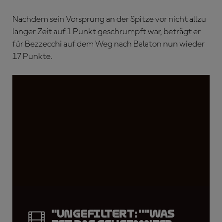
Nachdem sein Vorsprung an der Spitze vor nicht allzu
langer Zeit auf 1 Punkt geschrumpft war, beträgt er
für Bezzecchi auf dem Weg nach Balaton nun wieder
17 Punkte.
"UNGEFILTERT: ""Was