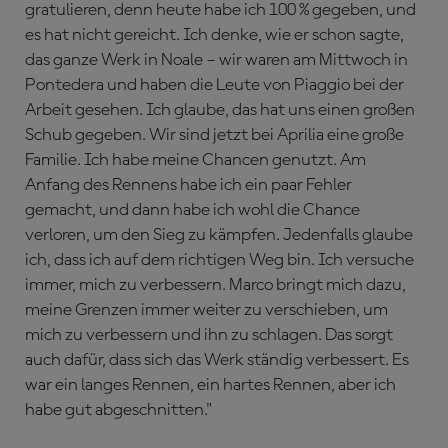
gratulieren, denn heute habe ich 100 % gegeben, und
es hat nicht gereicht. Ich denke, wie er schon sagte,
das ganze Werk in Noale – wir waren am Mittwoch in
Pontedera und haben die Leute von Piaggio bei der
Arbeit gesehen. Ich glaube, das hat uns einen großen
Schub gegeben. Wir sind jetzt bei Aprilia eine große
Familie. Ich habe meine Chancen genutzt. Am
Anfang des Rennens habe ich ein paar Fehler
gemacht, und dann habe ich wohl die Chance
verloren, um den Sieg zu kämpfen. Jedenfalls glaube
ich, dass ich auf dem richtigen Weg bin. Ich versuche
immer, mich zu verbessern. Marco bringt mich dazu,
meine Grenzen immer weiter zu verschieben, um
mich zu verbessern und ihn zu schlagen. Das sorgt
auch dafür, dass sich das Werk ständig verbessert. Es
war ein langes Rennen, ein hartes Rennen, aber ich
habe gut abgeschnitten."