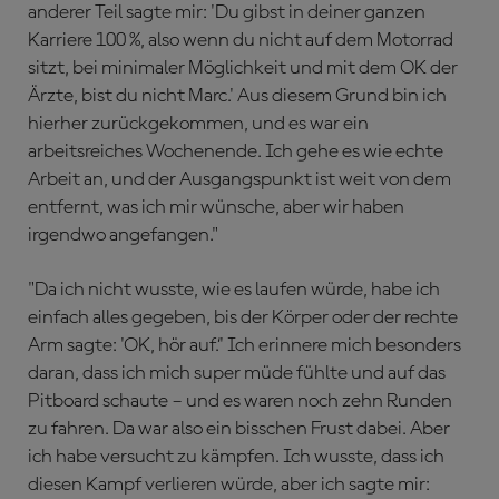
anderer Teil sagte mir: 'Du gibst in deiner ganzen
Karriere 100 %, also wenn du nicht auf dem Motorrad
sitzt, bei minimaler Möglichkeit und mit dem OK der
Ärzte, bist du nicht Marc.' Aus diesem Grund bin ich
hierher zurückgekommen, und es war ein
arbeitsreiches Wochenende. Ich gehe es wie echte
Arbeit an, und der Ausgangspunkt ist weit von dem
entfernt, was ich mir wünsche, aber wir haben
irgendwo angefangen."
"Da ich nicht wusste, wie es laufen würde, habe ich
einfach alles gegeben, bis der Körper oder der rechte
Arm sagte: 'OK, hör auf.‘' Ich erinnere mich besonders
daran, dass ich mich super müde fühlte und auf das
Pitboard schaute – und es waren noch zehn Runden
zu fahren. Da war also ein bisschen Frust dabei. Aber
ich habe versucht zu kämpfen. Ich wusste, dass ich
diesen Kampf verlieren würde, aber ich sagte mir: