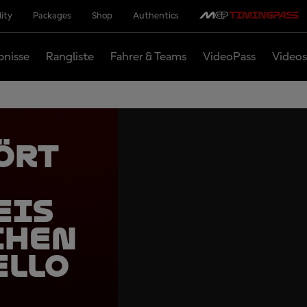
lity
Packages
Shop
Authentics
bnisse
Rangliste
Fahrer & Teams
VideoPass
Videos
ört
eis
chen
ello