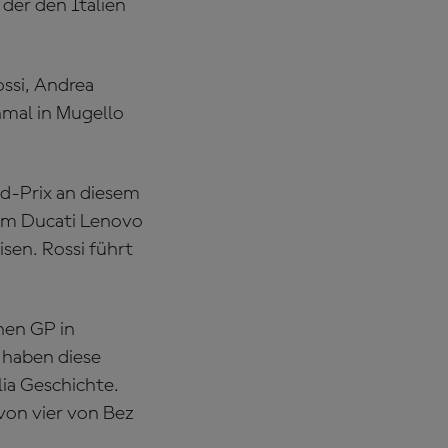
 der den Italien
ossi, Andrea
nmal in Mugello
nd-Prix an diesem
em Ducati Lenovo
sen. Rossi führt
chen GP in
i haben diese
lia Geschichte.
von vier von Bez