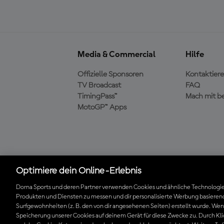
Media & Commercial
Hilfe
Offizielle Sponsoren
Kontaktiere
TV Broadcast
FAQ
TimingPass™
Mach mit b
MotoGP™ Apps
Die offizielle MotoGP™
Optimiere dein Online-Erlebnis
App herunterladen
Dorna Sports und deren Partner verwenden Cookies und ähnliche Technologie
Produkten und Diensten zu messen und dir personalisierte Werbung basierend
Surfgewohnheiten (z. B. den von dir angesehenen Seiten) erstellt wurde. Wenn 
© 2026 MotoGP Sports Entertainment Group. Alle Rechte vorbehalten
Speicherung unserer Cookies auf deinem Gerät für diese Zwecke zu. Durch Kli