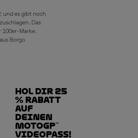
, und es gibt noch
kzuschlagen. Das
ur 100er-Marke.
 aus Borgo
Hol dir 25
% Rabatt
auf
deinen
MotoGP™
VideoPass!