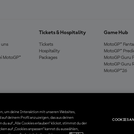
Tickets & Hospitality
Game Hub
 uns
Tickets
MotoGP™ Fanta
Hospitality
MotoGP™ Predi
ei MotoGP™
Packages
MotoGP Guru P
MotoGP Guru R
MotoGP™26
n, um deine Interaktion mit unseren Websites,
 auf deinem Profil anzuzeigen, das aus deinen
COOKIES AN
du auf „Alle Cookies erlauben“ klickst, stimmst du der
. Alle Handelsmarken sind Eigentum der jeweiligen Besitzer.
cken auf „Cookies anpassen“ kannst du auswählen,