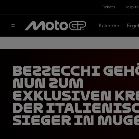
Tickets
Hospita
Kalender
Erge
Bezzecchi geh
nun zum
exklusiven Kr
der italienis
Sieger in Mug