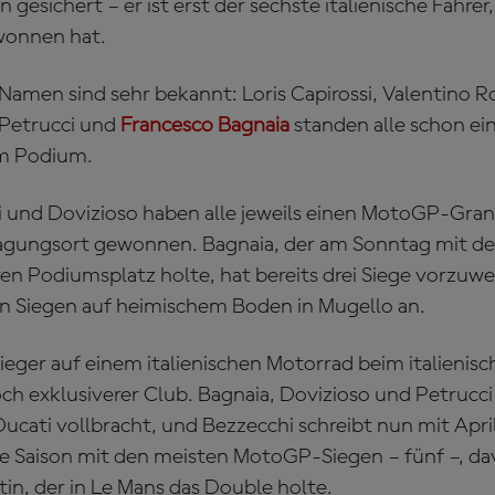
gesichert – er ist erst der sechste italienische Fahrer,
wonnen hat.
Namen sind sehr bekannt: Loris Capirossi, Valentino R
 Petrucci und
Francesco Bagnaia
standen alle schon ei
m Podium.
ci und Dovizioso haben alle jeweils einen MotoGP-Gra
agungsort gewonnen. Bagnaia, der am Sonntag mit d
en Podiumsplatz holte, hat bereits drei Siege vorzuwei
ben Siegen auf heimischem Boden in Mugello an.
 Sieger auf einem italienischen Motorrad beim italienis
och exklusiverer Club. Bagnaia, Dovizioso und Petrucc
Ducati vollbracht, und Bezzecchi schreibt nun mit Apri
ihre Saison mit den meisten MotoGP-Siegen – fünf –, da
in, der in Le Mans das Double holte.