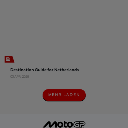
Destination Guide for Netherlands
03 APR. 2025
MEHR LADEN
M
E
H
R
L
A
D