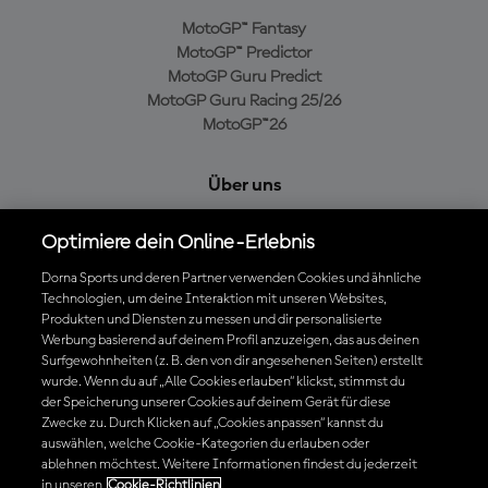
MotoGP™ Fantasy
MotoGP™ Predictor
MotoGP Guru Predict
MotoGP Guru Racing 25/26
MotoGP™26
Über uns
MotoGP Group
Optimiere dein Online-Erlebnis
Cookie-Richtlinien
Geschäftsbedingungen
Dorna Sports und deren Partner verwenden Cookies und ähnliche
Technologien, um deine Interaktion mit unseren Websites,
Datenschutzrichtlinien
Produkten und Diensten zu messen und dir personalisierte
Kaufrichtlinie
Werbung basierend auf deinem Profil anzuzeigen, das aus deinen
Surfgewohnheiten (z. B. den von dir angesehenen Seiten) erstellt
wurde. Wenn du auf „Alle Cookies erlauben“ klickst, stimmst du
der Speicherung unserer Cookies auf deinem Gerät für diese
Die offizielle MotoGP™ App herunterladen
Zwecke zu. Durch Klicken auf „Cookies anpassen“ kannst du
auswählen, welche Cookie-Kategorien du erlauben oder
ablehnen möchtest. Weitere Informationen findest du jederzeit
in unseren
Cookie-Richtlinien