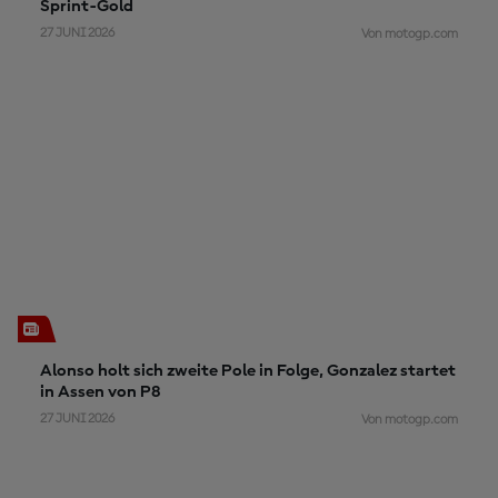
Sprint-Gold
27 JUNI 2026
Von motogp.com
Alonso holt sich zweite Pole in Folge, Gonzalez startet
in Assen von P8
27 JUNI 2026
Von motogp.com