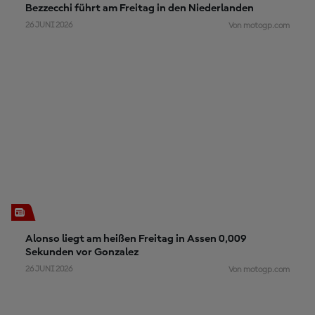
Bezzecchi führt am Freitag in den Niederlanden
26 JUNI 2026
Von motogp.com
Alonso liegt am heißen Freitag in Assen 0,009
Sekunden vor Gonzalez
26 JUNI 2026
Von motogp.com