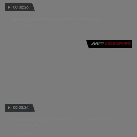
00:02:26
Spies digests the happenings of Indianapolis
18 AUG. 2013
00:00:24
Indianapolis 2013 - MotoGP - FP3 - Action - Ben
Spies - Crash
17 AUG. 2013