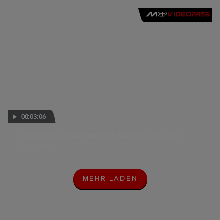
00:03:06
An Uphill Struggle: The 2013 Ben Spies Journey
09 AUG. 2013
MEHR LADEN
M
E
H
R
L