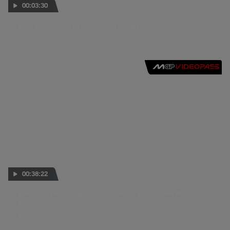
00:03:30
Ben Spies back in business at Indy
15 AUG. 2013
00:38:22
Red Bull Indianapolis Grand Prix: Pre-event Press
Conference
15 AUG. 2013