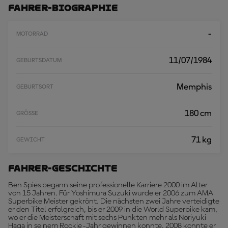
A
Fahrer-Biographie
D
E
N
-
MOTORRAD
11/07/1984
GEBURTSDATUM
Memphis
GEBURTSORT
180 cm
GRÖSSE
71 kg
GEWICHT
Fahrer-Geschichte
Ben Spies begann seine professionelle Karriere 2000 im Alter
von 15 Jahren. Für Yoshimura Suzuki wurde er 2006 zum AMA
Superbike Meister gekrönt. Die nächsten zwei Jahre verteidigte
er den Titel erfolgreich, bis er 2009 in die World Superbike kam,
wo er die Meisterschaft mit sechs Punkten mehr als Noriyuki
Haga in seinem Rookie-Jahr gewinnen konnte. 2008 konnte er