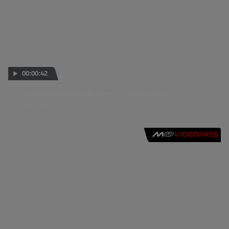
00:00:42
Guidotti pinpoints Aragon for Spies return
23 AUG. 2013