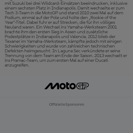
mit Suzuki bei drei Wildcard-Einsätzen beeindrucken, inklusive
einem sechsten Platz in Indianapolis. Damit wechselte er zum
Tech 3-Team in die MotoGP und stand 2010 zwei Mal auf dem
Podium, einmal auf der Pole und holte den „Rookie of the
Year”-Titel. Dabei fuhr er auf Strecken, die für ihn völliges
Neuland waren. Ein Wechsel ins Yamaha-Werksteam 2001
brachte ihm den ersten Sieg in Assen und zusätzliche
Podestplätze in Indianapolis und Valencia. 2012 blieb der
Texaner im Yamaha-Werksteam, kämpfte jedoch mit einigen
Schwierigkeiten und wurde von zahlreichen technischen
Defekten heimgesucht. In Laguna Sec verkündete er seine
Trennung von dem Team am Ende der Saison. 2013 wechselt er
ins Pramac-Team, um zum ersten Mal auf einer Ducati
anzugreifen.
Offizielle Sponsoren