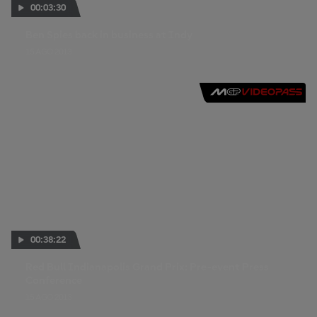
00:03:30
Ben Spies back in business at Indy
15 AGO 2013
00:38:22
Red Bull Indianapolis Grand Prix: Pre-event Press
Conference
15 AGO 2013