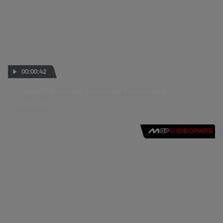
00:00:42
Guidotti pinpoints Aragon for Spies return
23 AGO 2013