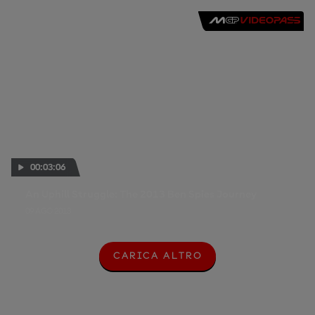
00:03:06
An Uphill Struggle: The 2013 Ben Spies Journey
09 AGO 2013
CARICA ALTRO
C
A
R
I
C