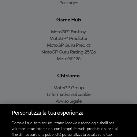
Packages
Game Hub
MotoGP™ Fantasy
MotoGP™ Predictor
MotoGP Guru Predict
MotoGP Guru Racing 25/26
MotoGP™26
Chi siamo
MotoGP Group
Informativa sui cookie
Avviso legale
Informativa sulla privacy
Personalizza la tua esperienza
Condizioni di acquisto
Dorna e i suoi fornitori utilizzano i cookie e tecnologie simili per
valutare le tue interazioni con i propri siti web, prodotti e servizi al
fine di mostrarti una pubblicità personalizzata basata sulle tue