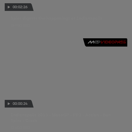
00:02:26
Spies digests the happenings of Indianapolis
18 AGO 2013
00:00:24
Indianapolis 2013 - MotoGP - FP3 - Action - Ben
Spies - Crash
17 AGO 2013