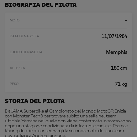
A
Biografia Del Pilota
A
L
T
-
MOTO
R
O
11/07/1984
DATA DI NASCITA
Memphis
LUOGO DI NASCITA
180 cm
ALTEZZA
71 kg
PESO
Storia Del Pilota
Dall'AMA Superbike al Campionato del Mondo MotoGP. Inizia
con Monster Tech3 per trovare subito una sella nel team
ufficiale Yamaha nel quale non viene confermato lo scorso anno
dopo una stagione condizionata da infortuni e cadute. Pramac
Racing decide di consegnargli la seconda moto del suo team
dove affianca Andrea Iannone.