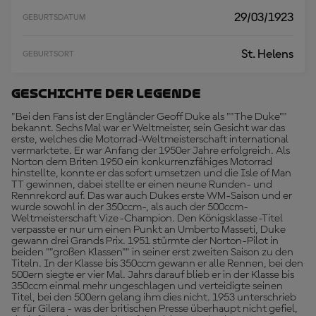
29/03/1923
GEBURTSDATUM
St. Helens
GEBURTSORT
Geschichte Der Legende
"Bei den Fans ist der Engländer Geoff Duke als ""The Duke""
bekannt. Sechs Mal war er Weltmeister, sein Gesicht war das
erste, welches die Motorrad-Weltmeisterschaft international
vermarktete. Er war Anfang der 1950er Jahre erfolgreich. Als
Norton dem Briten 1950 ein konkurrenzfähiges Motorrad
hinstellte, konnte er das sofort umsetzen und die Isle of Man
TT gewinnen, dabei stellte er einen neune Runden- und
Rennrekord auf. Das war auch Dukes erste WM-Saison und er
wurde sowohl in der 350ccm-, als auch der 500ccm-
Weltmeisterschaft Vize-Champion. Den Königsklasse-Titel
verpasste er nur um einen Punkt an Umberto Masseti, Duke
gewann drei Grands Prix. 1951 stürmte der Norton-Pilot in
beiden ""großen Klassen"" in seiner erst zweiten Saison zu den
Titeln. In der Klasse bis 350ccm gewann er alle Rennen, bei den
500ern siegte er vier Mal. Jahrs darauf blieb er in der Klasse bis
350ccm einmal mehr ungeschlagen und verteidigte seinen
Titel, bei den 500ern gelang ihm dies nicht. 1953 unterschrieb
er für Gilera - was der britischen Presse überhaupt nicht gefiel,