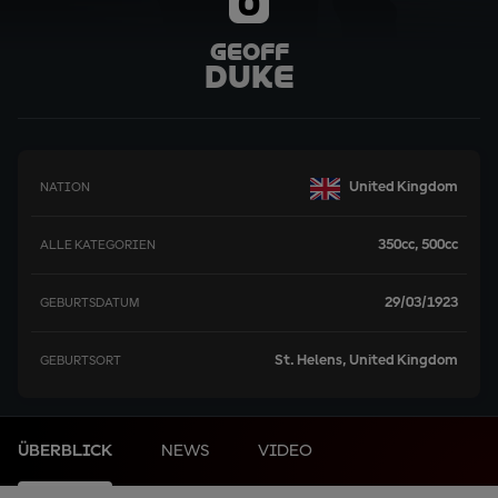
0
Geoff
Duke
United Kingdom
NATION
350cc, 500cc
ALLE KATEGORIEN
29/03/1923
GEBURTSDATUM
St. Helens, United Kingdom
GEBURTSORT
ÜBERBLICK
NEWS
VIDEO