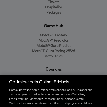
Tickets
Hospitality
Packages
Game Hub
MotoGP™ Fantasy
MotoGP™ Predictor
MotoGP Guru Predict
MotoGP Guru Racing 25/26
MotoGP™26
Über uns
MotoGP Group
Optimiere dein Online-Erlebnis
Cookie-Richtlinien
Geschäftsbedingungen
Dorna Sports und deren Partner verwenden Cookies und ähnliche
Technologien, um deine Interaktion mit unseren Websites,
Datenschutzrichtlinien
Produkten und Diensten zu messen und dir personalisierte
Kaufrichtlinie
Werbung basierend auf deinem Profil anzuzeigen, das aus deinen