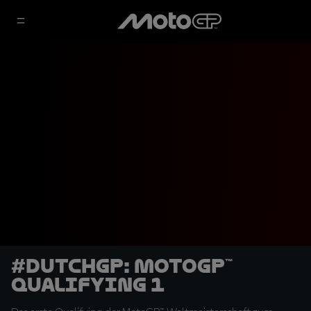
#DutchGP: MotoGP™
Qualifying 1