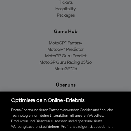
Tickets
Hospitality
Packages
Game Hub
MotoGP™ Fantasy
MotoGP™ Predictor
MotoGP Guru Predict
MotoGP Guru Racing 25/26
MotoGP™26
Über uns
MotoGP Group
Optimiere dein Online-Erlebnis
Cookie-Richtlinien
Geschäftsbedingungen
Dorna Sports und deren Partner verwenden Cookies und ähnliche
Technologien, um deine Interaktion mit unseren Websites,
Datenschutzrichtlinien
Produkten und Diensten zu messen und dir personalisierte
Kaufrichtlinie
Werbung basierend auf deinem Profil anzuzeigen, das aus deinen