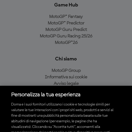
Game Hub
MotoGP™ Fantasy
MotoGP™ Predictor
MotoGP Guru Predict
MotoGP Guru Racing 25/26
MotoGP™26
Chi siamo
MotoGP Group
Informativa sui cookie
Avviso legale
Informativa sulla privacy
Personalizza la tua esperienza
Condizioni di acquisto
Dorna e i suoi fornitori utilizzano i cookie e tecnologie simili per
valutare le tue interazioni con i propri siti web, prodotti e servizi al
fine di mostrarti una pubblicità personalizzata basata sulle tue
Scarica l'app ufficiale MotoGP™
abitudini di navigazione (per esempio, le pagine che ha
visualizzato). Cliccando su "Accetta tutti", acconsenti alla