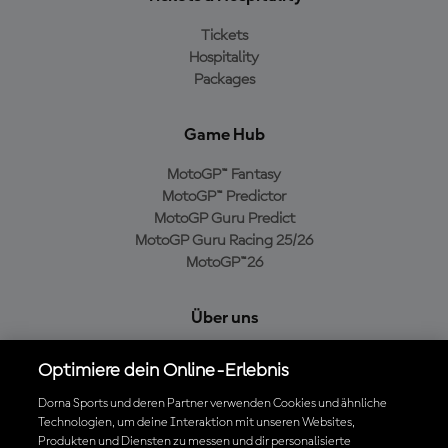
Tickets
Hospitality
Packages
Game Hub
MotoGP™ Fantasy
MotoGP™ Predictor
MotoGP Guru Predict
MotoGP Guru Racing 25/26
MotoGP™26
Über uns
MotoGP Group
Optimiere dein Online-Erlebnis
Cookie-Richtlinien
Geschäftsbedingungen
Dorna Sports und deren Partner verwenden Cookies und ähnliche
Technologien, um deine Interaktion mit unseren Websites,
Datenschutzrichtlinien
Produkten und Diensten zu messen und dir personalisierte
Kaufrichtlinie