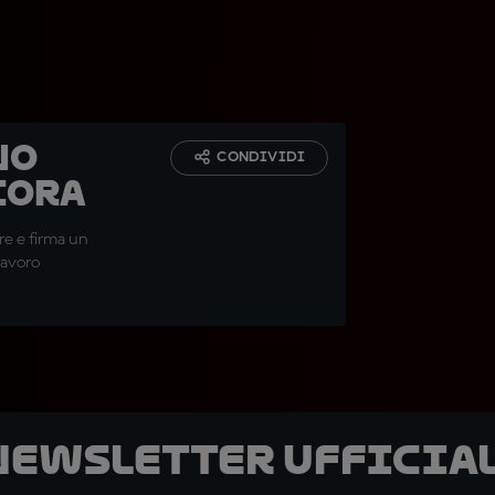
no
CONDIVIDI
cora
re e firma un
lavoro
 newsletter ufficial