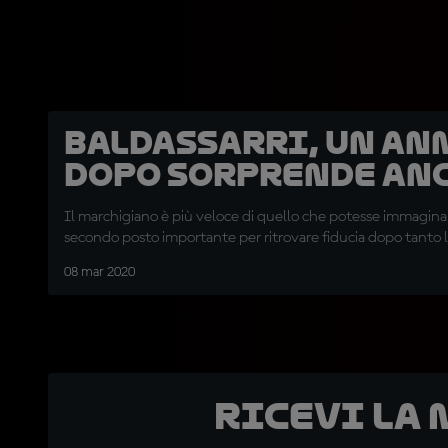
Baldassarri, un an
dopo sorprende an
Il marchigiano è più veloce di quello che potesse immagina
secondo posto importante per ritrovare fiducia dopo tanto 
08 mar 2020
Ricevi la