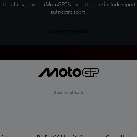
ti esclusivi, come la MotoGP™ Newsletter, che include report de
sul nostro sport.
ISCRIVITI GRATIS
Sponsor ufficiali