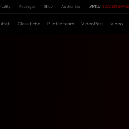
itality
Packages
Shop
Authentics
ultati
Classifiche
Piloti e team
VideoPass
Video