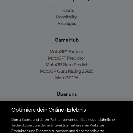
Tickets
Hospitality
Packages
Game Hub
MotoGP™ Fantasy
MotoGP™ Predictor
MotoGP Guru Predict
MotoGP Guru Racing 25/26
MotoGP™26
Über uns
MotoGP Group
Optimiere dein Online-Erlebnis
Cookie-Richtlinien
Geschäftsbedingungen
Dorna Sports und deren Partner verwenden Cookies und ähnliche
Technologien, um deine Interaktion mit unseren Websites,
Datenschutzrichtlinien
Produkten und Diensten zu messen und dir personalisierte
Kaufrichtlinie