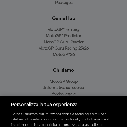
Packages
Game Hub
MotoGP™ Fantasy
MotoGP™ Predictor
MotoGP Guru Predict
MotoGP Guru Racing 25/26
MotoGP™26
Chi siamo
MotoGP Group
Informativa sui cookie
Avviso legale
Informativa sulla privacy
Personalizza la tua esperienza
Condizioni di acquisto
Dorna e i suoi fornitori utilizzano i cookie e tecnologie simili per
valutare le tue interazioni con i propri siti web, prodotti e servizi al
fine di mostrarti una pubblicità personalizzata basata sulle tue