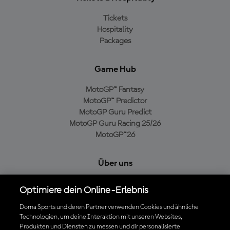
Tickets
Hospitality
Packages
Game Hub
MotoGP™ Fantasy
MotoGP™ Predictor
MotoGP Guru Predict
MotoGP Guru Racing 25/26
MotoGP™26
Über uns
MotoGP Group
Optimiere dein Online-Erlebnis
Cookie-Richtlinien
Geschäftsbedingungen
Dorna Sports und deren Partner verwenden Cookies und ähnliche
Technologien, um deine Interaktion mit unseren Websites,
Datenschutzrichtlinien
Produkten und Diensten zu messen und dir personalisierte
Kaufrichtlinie