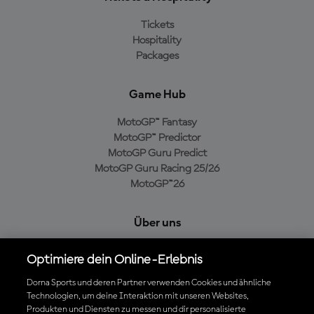
Tickets
Hospitality
Packages
Game Hub
MotoGP™ Fantasy
MotoGP™ Predictor
MotoGP Guru Predict
MotoGP Guru Racing 25/26
MotoGP™26
Über uns
MotoGP Group
Optimiere dein Online-Erlebnis
Cookie-Richtlinien
Geschäftsbedingungen
Dorna Sports und deren Partner verwenden Cookies und ähnliche
Technologien, um deine Interaktion mit unseren Websites,
Datenschutzrichtlinien
Produkten und Diensten zu messen und dir personalisierte
Kaufrichtlinie