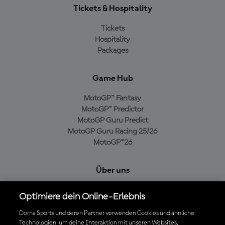
Tickets & Hospitality
Tickets
Hospitality
Packages
Game Hub
MotoGP™ Fantasy
MotoGP™ Predictor
MotoGP Guru Predict
MotoGP Guru Racing 25/26
MotoGP™26
Über uns
MotoGP Group
Optimiere dein Online-Erlebnis
Cookie-Richtlinien
Geschäftsbedingungen
Dorna Sports und deren Partner verwenden Cookies und ähnliche
Technologien, um deine Interaktion mit unseren Websites,
Datenschutzrichtlinien