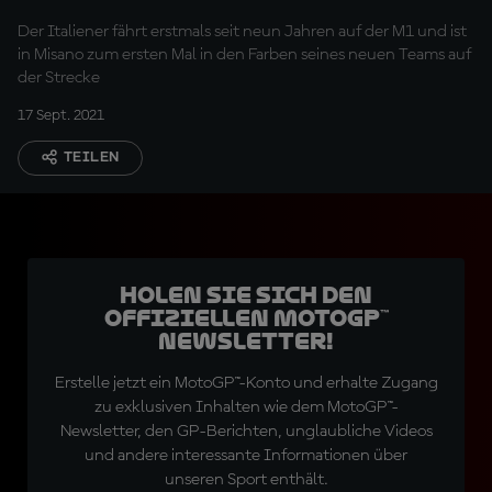
Der Italiener fährt erstmals seit neun Jahren auf der M1 und ist
in Misano zum ersten Mal in den Farben seines neuen Teams auf
der Strecke
17 Sept. 2021
TEILEN
Holen Sie sich den
offiziellen MotoGP™
Newsletter!
Erstelle jetzt ein MotoGP™-Konto und erhalte Zugang
zu exklusiven Inhalten wie dem MotoGP™-
Newsletter, den GP-Berichten, unglaubliche Videos
und andere interessante Informationen über
unseren Sport enthält.