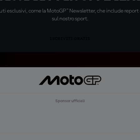
ti esclusivi, come la MotoGP™ Newsletter, che include report de
sul nostro sport.
ISCRIVITI GRATIS
Sponsor ufficiali