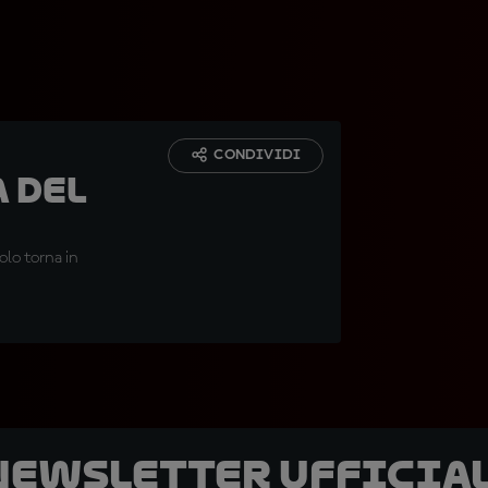
CONDIVIDI
 del
olo torna in
 newsletter ufficial