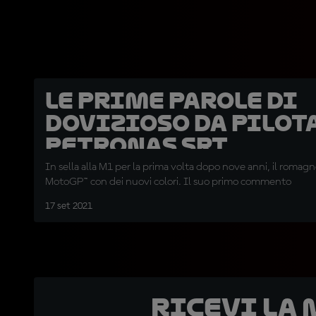
Le prime parole di
Dovizioso da pilota
Petronas SRT
In sella alla M1 per la prima volta dopo nove anni, il romagn
MotoGP™ con dei nuovi colori. Il suo primo commento
17 set 2021
Ricevi la