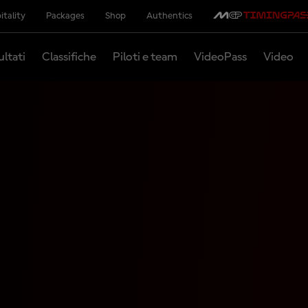
itality
Packages
Shop
Authentics
ultati
Classifiche
Piloti e team
VideoPass
Video