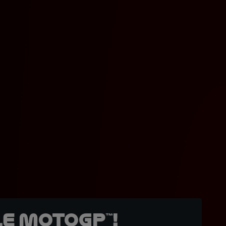
e MotoGP™!