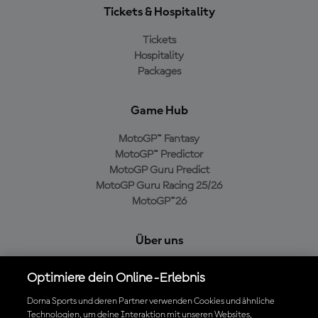
Tickets & Hospitality
Tickets
Hospitality
Packages
Game Hub
MotoGP™ Fantasy
MotoGP™ Predictor
MotoGP Guru Predict
MotoGP Guru Racing 25/26
MotoGP™26
Über uns
MotoGP Group
Optimiere dein Online-Erlebnis
Cookie-Richtlinien
Geschäftsbedingungen
Dorna Sports und deren Partner verwenden Cookies und ähnliche
Technologien, um deine Interaktion mit unseren Websites,
Datenschutzrichtlinien