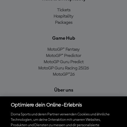
Tickets
Hospitality
Packages
Game Hub
MotoGP™ Fantasy
MotoGP™ Predictor
MotoGP Guru Predict
MotoGP Guru Racing 25/26
MotoGP™26
Über uns
MotoGP Group
Optimiere dein Online-Erlebnis
Cookie-Richtlinien
Geschäftsbedingungen
Dorna Sports und deren Partner verwenden Cookies und ähnliche
Technologien, um deine Interaktion mit unseren Websites,
Datenschutzrichtlinien
Produkten und Diensten zu messen und dir personalisierte
Kaufrichtlinie