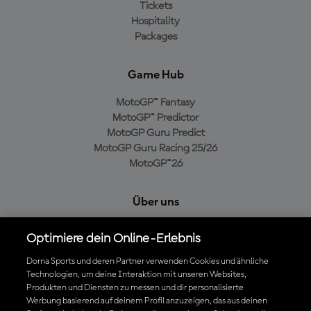
Tickets
Hospitality
Packages
Game Hub
MotoGP™ Fantasy
MotoGP™ Predictor
MotoGP Guru Predict
MotoGP Guru Racing 25/26
MotoGP™26
Über uns
MotoGP Group
Optimiere dein Online-Erlebnis
Cookie-Richtlinien
Geschäftsbedingungen
Dorna Sports und deren Partner verwenden Cookies und ähnliche
Technologien, um deine Interaktion mit unseren Websites,
Datenschutzrichtlinien
Produkten und Diensten zu messen und dir personalisierte
Kaufrichtlinie
Werbung basierend auf deinem Profil anzuzeigen, das aus deinen