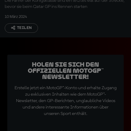
Die Fahrer der Königsklasse sind ein letztes Mal auf der Strecke,
bevor sie beim Qatar GP ins Rennen starten
10 März 2024
TEILEN
Holen Sie sich den
offiziellen MotoGP™
Newsletter!
Erstelle jetzt ein MotoGP™-Konto und erhalte Zugang
zu exklusiven Inhalten wie dem MotoGP™-
Newsletter, den GP-Berichten, unglaubliche Videos
und andere interessante Informationen über
unseren Sport enthält.