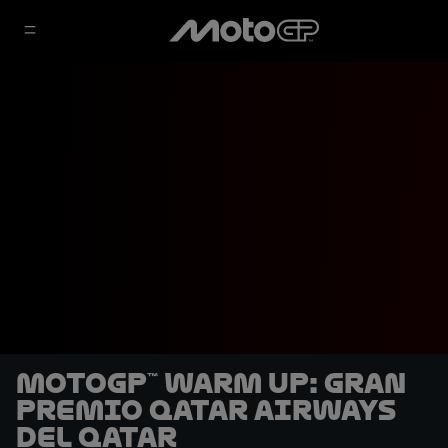
MotoGP™ Warm Up: Gran
Premio Qatar Airways
del Qatar