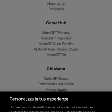
Hospitality
Packages
Game Hub
MotoGP™ Fantasy
MotoGP™ Predictor
MotoGP Guru Predict
MotoGP Guru Racing 25/26
MotoGP™26
Chi siamo
MotoGP Group
Informativa sui cookie
Avviso legale
Informativa sulla privacy
Personalizza la tua esperienza
Condizioni di acquisto
Dorna e i suoi fornitori utilizzano i cookie e tecnologie simili per