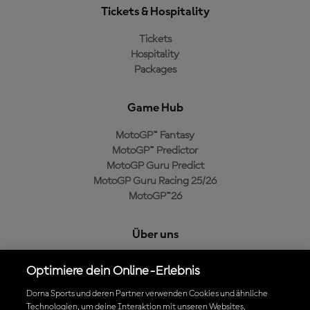
Tickets & Hospitality
Tickets
Hospitality
Packages
Game Hub
MotoGP™ Fantasy
MotoGP™ Predictor
MotoGP Guru Predict
MotoGP Guru Racing 25/26
MotoGP™26
Über uns
MotoGP Group
Optimiere dein Online-Erlebnis
Cookie-Richtlinien
Geschäftsbedingungen
Dorna Sports und deren Partner verwenden Cookies und ähnliche
Technologien, um deine Interaktion mit unseren Websites,
Datenschutzrichtlinien