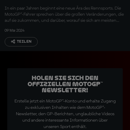
Fahrer reagieren auf
In ein paar Jahren beginnt eine neue Ära des Rennsports. Die
die Änderungen 2027
MotoGP™-Fahrer sprechen über die großen Veränderungen, die
auf sie zukommen, und darüber, worauf sie sich am meisten
freuen
09 Mai 2024
TEILEN
Holen Sie sich den
offiziellen MotoGP™
Newsletter!
Erstelle jetzt ein MotoGP™-Konto und erhalte Zugang
zu exklusiven Inhalten wie dem MotoGP™-
Newsletter, den GP-Berichten, unglaubliche Videos
und andere interessante Informationen über
unseren Sport enthält.