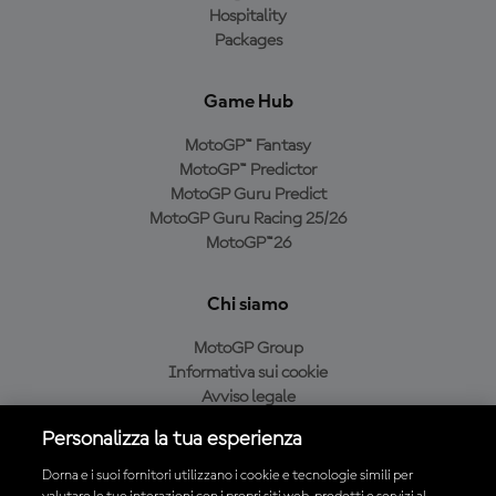
Hospitality
Packages
Game Hub
MotoGP™ Fantasy
MotoGP™ Predictor
MotoGP Guru Predict
MotoGP Guru Racing 25/26
MotoGP™26
Chi siamo
MotoGP Group
Informativa sui cookie
Avviso legale
Informativa sulla privacy
Personalizza la tua esperienza
Condizioni di acquisto
Dorna e i suoi fornitori utilizzano i cookie e tecnologie simili per