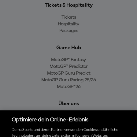
Tickets & Hospitality
Tickets
Hospitality
Packages
Game Hub
MotoGP™ Fantasy
MotoGP™ Predictor
MotoGP Guru Predict
MotoGP Guru Racing 25/26
MotoGP™26
Über uns
MotoGP Group
Optimiere dein Online-Erlebnis
Cookie-Richtlinien
Geschäftsbedingungen
Dorna Sports und deren Partner verwenden Cookies und ähnliche
Technologien, um deine Interaktion mit unseren Websites,
Datenschutzrichtlinien