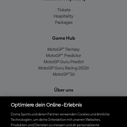
Tickets
Hospitality
Packages
Game Hub
MotoGP™ Fantasy
MotoGP™ Predictor
MotoGP Guru Predict
MotoGP Guru Racing 25/26
MotoGP™26
Über uns
MotoGP Group
Optimiere dein Online-Erlebnis
Cookie-Richtlinien
Geschäftsbedingungen
Dorna Sports und deren Partner verwenden Cookies und ähnliche
Technologien, um deine Interaktion mit unseren Websites,
Datenschutzrichtlinien
Produkten und Diensten zu messen und dir personalisierte
Kaufrichtlinie