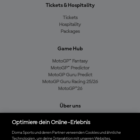
Tickets & Hospitality
Tickets
Hospitality
Packages
Game Hub
MotoGP™ Fantasy
MotoGP™ Predictor
MotoGP Guru Predict
MotoGP Guru Racing 25/26
MotoGP™26
Über uns
MotoGP Group
Optimiere dein Online-Erlebnis
Cookie-Richtlinien
Geschäftsbedingungen
Dorna Sports und deren Partner verwenden Cookies und ähnliche
Technologien, um deine Interaktion mit unseren Websites,
Datenschutzrichtlinien