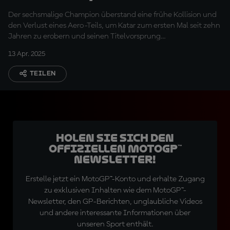
Rennen jetzt erst
Der sechsmalige Champion überstand eine frühe Kollision und
richtig losgeht"
den Verlust eines Aero-Teils, um Katar zum ersten Mal seit zehn
Jahren zu erobern und seinen Titelvorsprung
zurückzugewinnen.
13 Apr. 2025
TEILEN
Holen Sie sich den
offiziellen MotoGP™
Newsletter!
Erstelle jetzt ein MotoGP™-Konto und erhalte Zugang
zu exklusiven Inhalten wie dem MotoGP™-
Newsletter, den GP-Berichten, unglaubliche Videos
und andere interessante Informationen über
unseren Sport enthält.