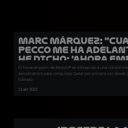
Marc Márquez: "Cu
Pecco me ha adelan
he dicho: 'ahora em
la carrera'"
El hexacampeón de MotoGP se sobrepuso a una colisión inici
aerodinámica para conquistar Qatar por primera vez desde 2
liderato
13 abr 2025