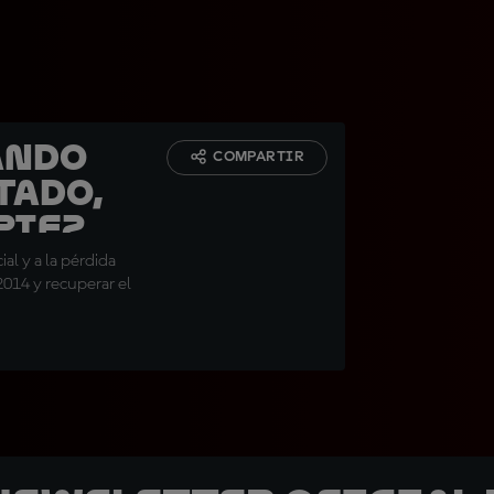
ando
COMPARTIR
tado,
pieza
al y a la pérdida
014 y recuperar el