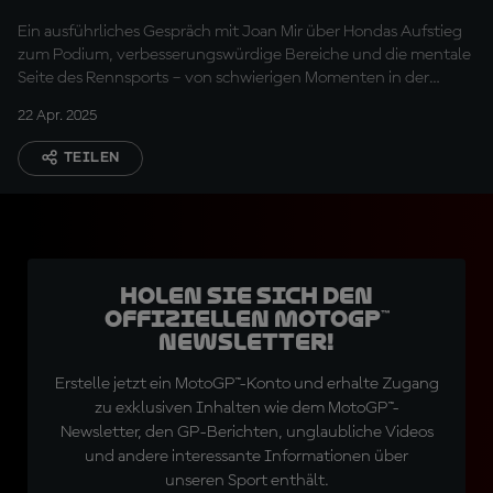
dran"
Ein ausführliches Gespräch mit Joan Mir über Hondas Aufstieg
zum Podium, verbesserungswürdige Bereiche und die mentale
Seite des Rennsports – von schwierigen Momenten in der
Vergangenheit bis hin zu neuen Erfolgen in der Zukunft.
22 Apr. 2025
TEILEN
Holen Sie sich den
offiziellen MotoGP™
Newsletter!
Erstelle jetzt ein MotoGP™-Konto und erhalte Zugang
zu exklusiven Inhalten wie dem MotoGP™-
Newsletter, den GP-Berichten, unglaubliche Videos
und andere interessante Informationen über
unseren Sport enthält.