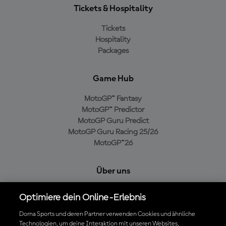
Tickets & Hospitality
Tickets
Hospitality
Packages
Game Hub
MotoGP™ Fantasy
MotoGP™ Predictor
MotoGP Guru Predict
MotoGP Guru Racing 25/26
MotoGP™26
Über uns
MotoGP Group
Optimiere dein Online-Erlebnis
Cookie-Richtlinien
Geschäftsbedingungen
Dorna Sports und deren Partner verwenden Cookies und ähnliche
Technologien, um deine Interaktion mit unseren Websites,
Datenschutzrichtlinien