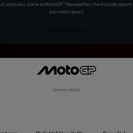
ti esclusivi, come la MotoGP™ Newsletter, che include report de
sul nostro sport.
ISCRIVITI GRATIS
Sponsor ufficiali