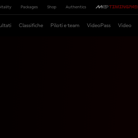
itality
Packages
Shop
Authentics
ultati
Classifiche
Piloti e team
VideoPass
Video