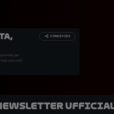
ta,
CONDIVIDI
apponese per
ntali coinvolti
 newsletter ufficial