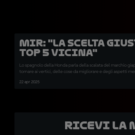
Mir: "La scelta gius
top 5 vicina"
Lo spagnolo della Honda parla della scalata del marchio gi
tornare ai vertici, delle cose da migliorare e degli aspetti me
22 apr 2025
Ricevi la