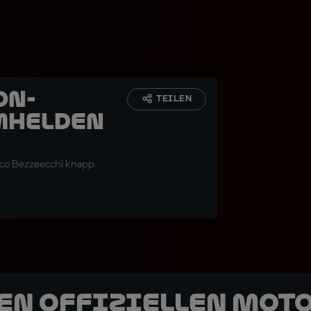
on-
TEILEN
imhelden
rco Bezzeecchi knapp
den offiziellen Mot