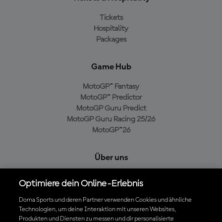
Tickets
Hospitality
Packages
Game Hub
MotoGP™ Fantasy
MotoGP™ Predictor
MotoGP Guru Predict
MotoGP Guru Racing 25/26
MotoGP™26
Über uns
MotoGP Group
Optimiere dein Online-Erlebnis
Cookie-Richtlinien
Geschäftsbedingungen
Dorna Sports und deren Partner verwenden Cookies und ähnliche
Technologien, um deine Interaktion mit unseren Websites,
Datenschutzrichtlinien
Produkten und Diensten zu messen und dir personalisierte
Kaufrichtlinie