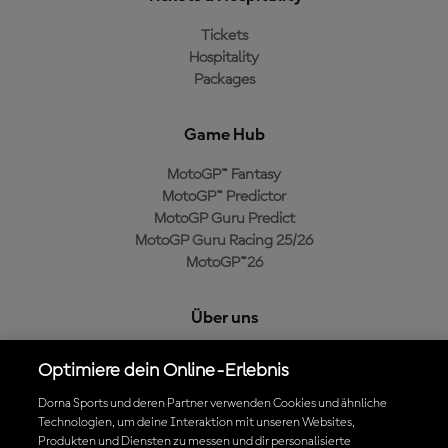
Tickets
Hospitality
Packages
Game Hub
MotoGP™ Fantasy
MotoGP™ Predictor
MotoGP Guru Predict
MotoGP Guru Racing 25/26
MotoGP™26
Über uns
MotoGP Group
Optimiere dein Online-Erlebnis
Cookie-Richtlinien
Geschäftsbedingungen
Dorna Sports und deren Partner verwenden Cookies und ähnliche
Technologien, um deine Interaktion mit unseren Websites,
Datenschutzrichtlinien
Produkten und Diensten zu messen und dir personalisierte
Kaufrichtlinie