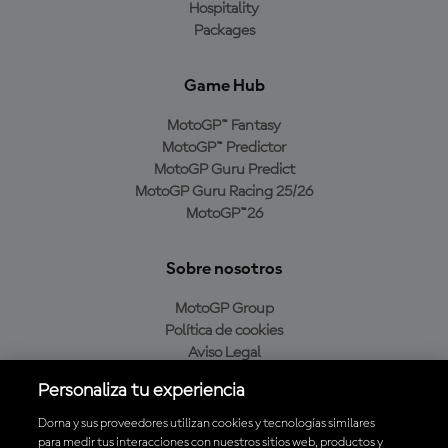
Hospitality
Packages
Game Hub
MotoGP™ Fantasy
MotoGP™ Predictor
MotoGP Guru Predict
MotoGP Guru Racing 25/26
MotoGP™26
Sobre nosotros
MotoGP Group
Política de cookies
Aviso Legal
Política de privacidad
Personaliza tu experiencia
Política de compra
Dorna y sus proveedores utilizan cookies y tecnologías similares
para medir tus interacciones con nuestros sitios web, productos y