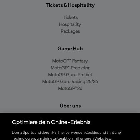
Tickets & Hospitality
Tickets
Hospitality
Packages
Game Hub
MotoGP™ Fantasy
MotoGP™ Predictor
MotoGP Guru Predict
MotoGP Guru Racing 25/26
MotoGP™26
Über uns
MotoGP Group
Optimiere dein Online-Erlebnis
Cookie-Richtlinien
Geschäftsbedingungen
Dorna Sports und deren Partner verwenden Cookies und ähnliche
Technologien, um deine Interaktion mit unseren Websites,
Datenschutzrichtlinien