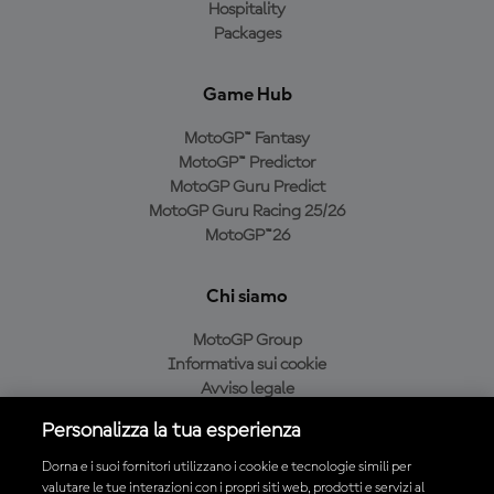
Hospitality
Packages
Game Hub
MotoGP™ Fantasy
MotoGP™ Predictor
MotoGP Guru Predict
MotoGP Guru Racing 25/26
MotoGP™26
Chi siamo
MotoGP Group
Informativa sui cookie
Avviso legale
Informativa sulla privacy
Personalizza la tua esperienza
Condizioni di acquisto
Dorna e i suoi fornitori utilizzano i cookie e tecnologie simili per
valutare le tue interazioni con i propri siti web, prodotti e servizi al