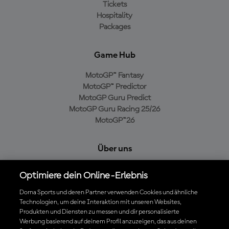
Tickets
Hospitality
Packages
Game Hub
MotoGP™ Fantasy
MotoGP™ Predictor
MotoGP Guru Predict
MotoGP Guru Racing 25/26
MotoGP™26
Über uns
MotoGP Group
Optimiere dein Online-Erlebnis
Cookie-Richtlinien
Geschäftsbedingungen
Dorna Sports und deren Partner verwenden Cookies und ähnliche
Technologien, um deine Interaktion mit unseren Websites,
Datenschutzrichtlinien
Produkten und Diensten zu messen und dir personalisierte
Kaufrichtlinie
Werbung basierend auf deinem Profil anzuzeigen, das aus deinen