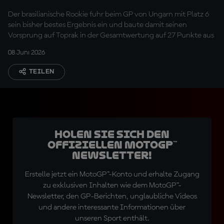
Wochenende wirklich
Der brasilianische Rookie fuhr beim GP von Ungarn mit Platz 6
genossen"
sein bisher bestes Ergebnis ein und baute damit seinen
Vorsprung auf Toprak in der Gesamtwertung auf 27 Punkte aus
08 Juni 2026
TEILEN
Holen Sie sich den
offiziellen MotoGP™
Newsletter!
Erstelle jetzt ein MotoGP™-Konto und erhalte Zugang
zu exklusiven Inhalten wie dem MotoGP™-
Newsletter, den GP-Berichten, unglaubliche Videos
und andere interessante Informationen über
unseren Sport enthält.