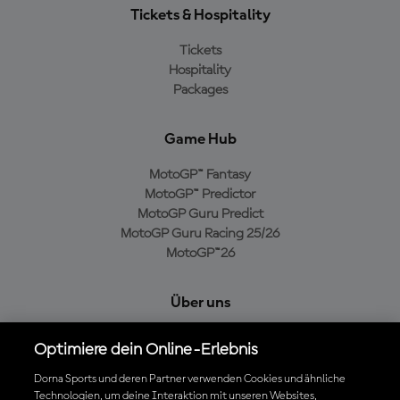
Tickets & Hospitality
Tickets
Hospitality
Packages
Game Hub
MotoGP™ Fantasy
MotoGP™ Predictor
MotoGP Guru Predict
MotoGP Guru Racing 25/26
MotoGP™26
Über uns
MotoGP Group
Optimiere dein Online-Erlebnis
Cookie-Richtlinien
Geschäftsbedingungen
Dorna Sports und deren Partner verwenden Cookies und ähnliche
Technologien, um deine Interaktion mit unseren Websites,
Datenschutzrichtlinien