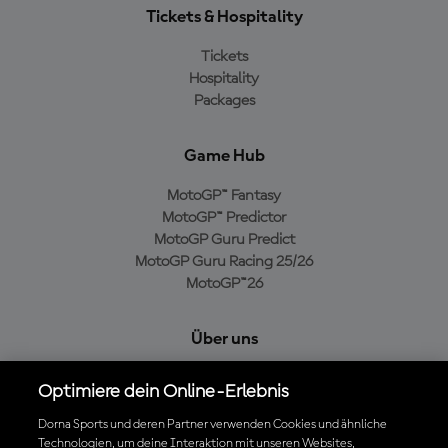
Tickets & Hospitality
Tickets
Hospitality
Packages
Game Hub
MotoGP™ Fantasy
MotoGP™ Predictor
MotoGP Guru Predict
MotoGP Guru Racing 25/26
MotoGP™26
Über uns
MotoGP Group
Optimiere dein Online-Erlebnis
Cookie-Richtlinien
Geschäftsbedingungen
Dorna Sports und deren Partner verwenden Cookies und ähnliche
Technologien, um deine Interaktion mit unseren Websites,
Datenschutzrichtlinien