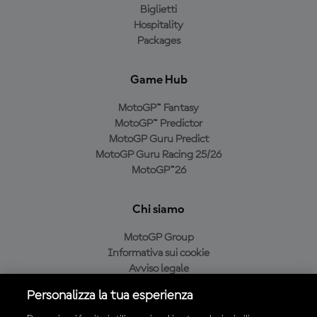
Biglietti
Hospitality
Packages
Game Hub
MotoGP™ Fantasy
MotoGP™ Predictor
MotoGP Guru Predict
MotoGP Guru Racing 25/26
MotoGP™26
Chi siamo
MotoGP Group
Informativa sui cookie
Avviso legale
Informativa sulla privacy
Personalizza la tua esperienza
Condizioni di acquisto