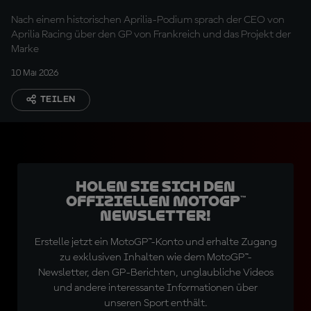
Massimo Rivola
Nach einem historischen Aprilia-Podium sprach der CEO von
Aprilia Racing über den GP von Frankreich und das Projekt der
Marke
10 Mai 2026
TEILEN
Holen Sie sich den
offiziellen MotoGP™
Newsletter!
Erstelle jetzt ein MotoGP™-Konto und erhalte Zugang
zu exklusiven Inhalten wie dem MotoGP™-
Newsletter, den GP-Berichten, unglaubliche Videos
und andere interessante Informationen über
unseren Sport enthält.