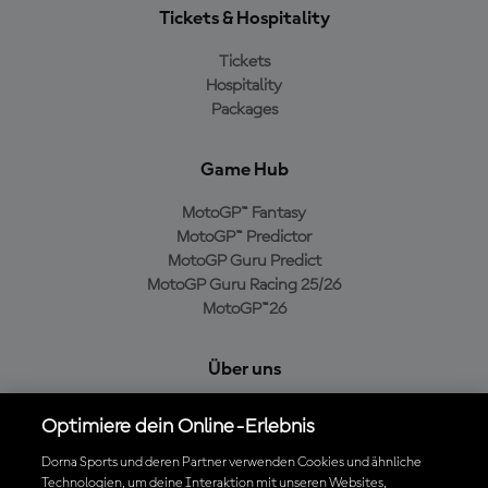
Tickets & Hospitality
Tickets
Hospitality
Packages
Game Hub
MotoGP™ Fantasy
MotoGP™ Predictor
MotoGP Guru Predict
MotoGP Guru Racing 25/26
MotoGP™26
Über uns
MotoGP Group
Optimiere dein Online-Erlebnis
Cookie-Richtlinien
Geschäftsbedingungen
Dorna Sports und deren Partner verwenden Cookies und ähnliche
Technologien, um deine Interaktion mit unseren Websites,
Datenschutzrichtlinien