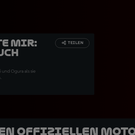
te mir:
TEILEN
uch
 und Ogura als sie
.
den offiziellen Mot