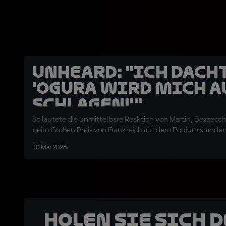
UNHEARD: "Ich dach
'Ogura wird mich a
schlagen!'"
So lautete die unmittelbare Reaktion von Martin, Bezzecchi
beim Großen Preis von Frankreich auf dem Podium standen
10 Mai 2026
Holen Sie sich 