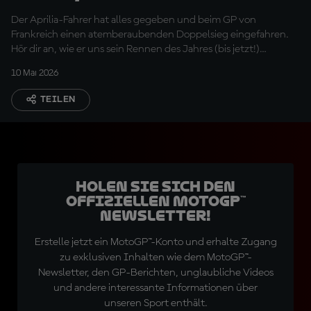
aufgegeben"
Der Aprilia-Fahrer hat alles gegeben und beim GP von
Frankreich einen atemberaubenden Doppelsieg eingefahren.
Hör dir an, wie er uns sein Rennen des Jahres (bis jetzt!)
schildert
10 Mai 2026
TEILEN
Holen Sie sich den
offiziellen MotoGP™
Newsletter!
Erstelle jetzt ein MotoGP™-Konto und erhalte Zugang
zu exklusiven Inhalten wie dem MotoGP™-
Newsletter, den GP-Berichten, unglaubliche Videos
und andere interessante Informationen über
unseren Sport enthält.