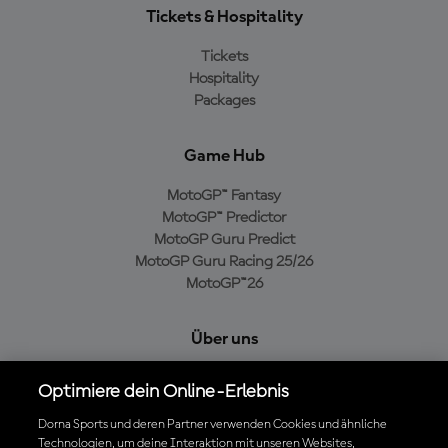
Tickets & Hospitality
Tickets
Hospitality
Packages
Game Hub
MotoGP™ Fantasy
MotoGP™ Predictor
MotoGP Guru Predict
MotoGP Guru Racing 25/26
MotoGP™26
Über uns
MotoGP Group
Optimiere dein Online-Erlebnis
Cookie-Richtlinien
Geschäftsbedingungen
Dorna Sports und deren Partner verwenden Cookies und ähnliche
Technologien, um deine Interaktion mit unseren Websites,
Datenschutzrichtlinien