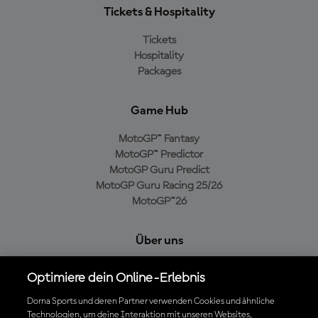
Tickets & Hospitality
Tickets
Hospitality
Packages
Game Hub
MotoGP™ Fantasy
MotoGP™ Predictor
MotoGP Guru Predict
MotoGP Guru Racing 25/26
MotoGP™26
Über uns
MotoGP Group
Optimiere dein Online-Erlebnis
Cookie-Richtlinien
Geschäftsbedingungen
Dorna Sports und deren Partner verwenden Cookies und ähnliche
Technologien, um deine Interaktion mit unseren Websites,
Datenschutzrichtlinien